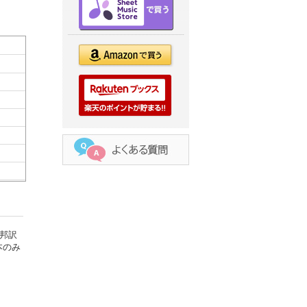
邦訳
本のみ