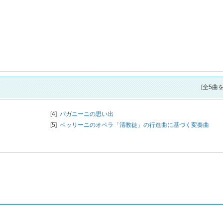
[全5曲
[4]
パガニーニの思い出
[5]
ベッリーニのオペラ「清教徒」の行進曲に基づく変奏曲