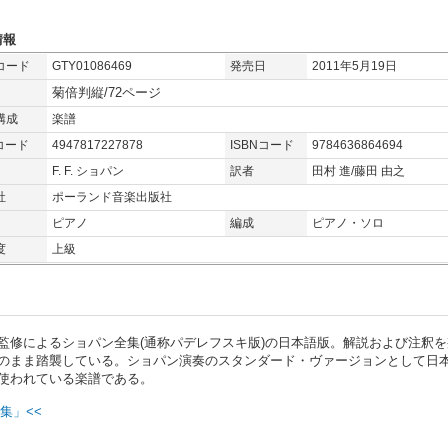
情報
コード
GTY01086469
発売日
2011年5月19日
菊倍判縦/72ページ
構成
楽譜
コード
4947817227878
ISBNコード
9784636864694
F. F. ショパン
訳者
田村 進/藤田 由之
社
ポーランド音楽出版社
ピアノ
編成
ピアノ・ソロ
度
上級
監修によるショパン全集(通称パデレフスキ版)の日本語版。解説および注釈を
のまま踏襲している。ショパン演奏のスタンダード・ヴァージョンとして日
使われている楽譜である。
集」<<