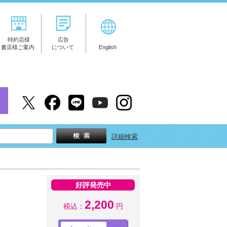
特約店様
広告
書店様ご案内
について
English
詳細検索
好評発売中
2,200
税込：
円