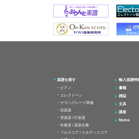
楽譜を探す
輸入楽譜特
ピアノ
書籍
エレクトーン
雑誌
ヤマハグレード関連
文具
弦楽器
講座
管楽器 / 打楽器
Muma
吹奏楽 / 器楽合奏
フルスコア / スタディスコア