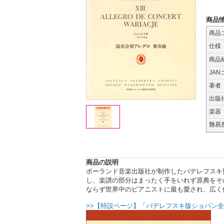
商品
商品
仕様
商品
JAN
著者
出版
楽器
難易
商品の説明
ポーランド音楽出版社が制作したパデレフスキ
し、楽譜の部分はまったく手をいれず原典をそ
ならず世界中のピアニストに最も愛され、広く
>>【特設ページ】「パデレフスキ版ショパン全