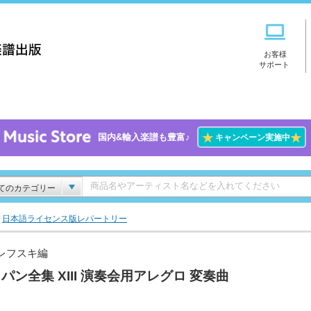
お客様
サポート
★
★
国内&輸入楽譜も豊富♪
キャンペーン実施中
てのカテゴリー
>
日本語ライセンス版レパートリー
レフスキ編
パン全集 XIII 演奏会用アレグロ 変奏曲