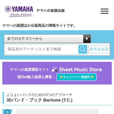
ヤマハの楽譜ほか出版商品の情報サイトです。
条件を追加
ヤマハの楽譜通販サイト
国内&輸入楽譜も豊富♪
★
★
キャンペーン実施中
よりよいバンドのための3つのアプローチ
3Dバンド・ブック Baritone (T.C.)