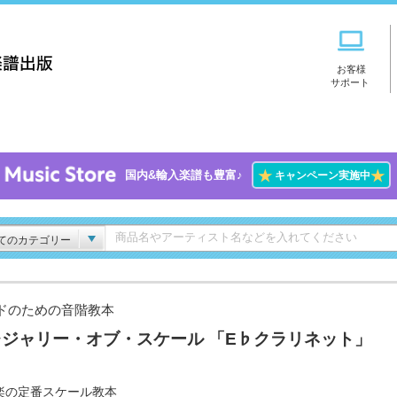
お客様
サポート
★
★
国内&輸入楽譜も豊富♪
キャンペーン実施中
てのカテゴリー
ドのための音階教本
レジャリー・オブ・スケール 「E♭クラリネット」
楽の定番スケール教本