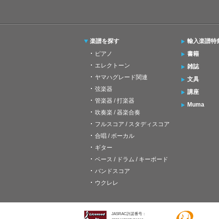
楽譜を探す
輸入楽譜特
ピアノ
書籍
エレクトーン
雑誌
ヤマハグレード関連
文具
弦楽器
講座
管楽器 / 打楽器
Muma
吹奏楽 / 器楽合奏
フルスコア / スタディスコア
合唱 / ボーカル
ギター
ベース / ドラム / キーボード
バンドスコア
ウクレレ
JASRAC許諾番号：