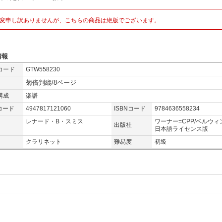
変申し訳ありませんが、こちらの商品は絶版でございます。
情報
コード
GTW558230
菊倍判縦/8ページ
構成
楽譜
コード
4947817121060
ISBNコード
9784636558234
レナード・B・スミス
ワーナー=CPP/ベルウィ
出版社
日本語ライセンス版
クラリネット
難易度
初級