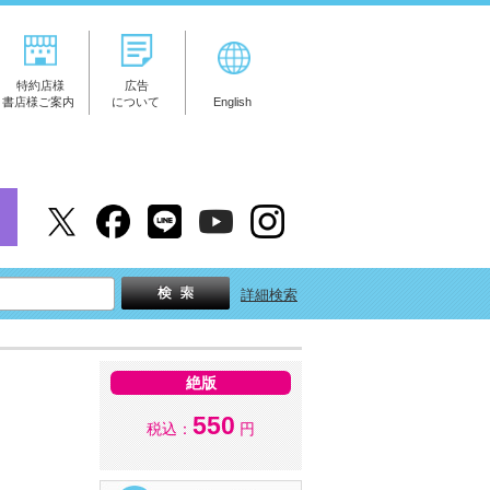
特約店様
広告
書店様ご案内
について
English
詳細検索
絶版
550
税込：
円