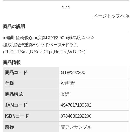
1 / 1
ページトップへ
商品の説明
●編曲:佐橋俊彦 ●演奏時間/3:50 ●難易度☆☆☆
編成:混合8重奏+ウッドベース+ドラム
(Fl.,Cl.,T.Sax.,B.Sax.,2Tp.,Hr.,Tb.,W.B.,Dr.)
商品情報
商品コード
GTW292200
仕様
A4判縦
商品構成
楽譜
JANコード
4947817199502
ISBNコード
9784636292206
楽器
管アンサンブル