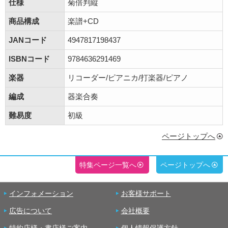
仕様
菊倍判縦
商品構成
楽譜+CD
JANコード
4947817198437
ISBNコード
9784636291469
楽器
リコーダー/ピアニカ/打楽器/ピアノ
編成
器楽合奏
難易度
初級
ページトップへ
特集ページ一覧へ
ページトップへ
インフォメーション
お客様サポート
広告について
会社概要