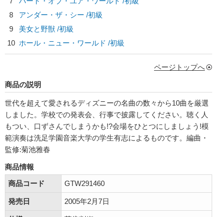
7
パート・オブ・ユア・ワールド /初級
8
アンダー・ザ・シー /初級
9
美女と野獣 /初級
10
ホール・ニュー・ワールド /初級
ページトップへ
商品の説明
世代を超えて愛されるディズニーの名曲の数々から10曲を厳選
しました。学校での発表会、行事で披露してください。聴く人
もつい、口ずさんでしまうかも!?会場をひとつにしましょう!模
範演奏は洗足学園音楽大学の学生有志によるものです。編曲・
監修:菊池雅春
商品情報
商品コード
GTW291460
発売日
2005年2月7日