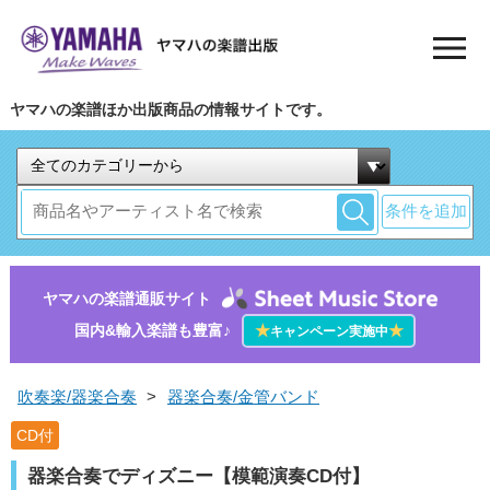
ヤマハの楽譜ほか出版商品の情報サイトです。
条件を追加
ヤマハの楽譜通販サイト
国内&輸入楽譜も豊富♪
★
★
キャンペーン実施中
吹奏楽/器楽合奏
>
器楽合奏/金管バンド
CD付
器楽合奏でディズニー【模範演奏CD付】