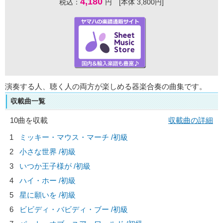
4,180
税込：
円 [本体 3,800円]
演奏する人、聴く人の両方が楽しめる器楽合奏の曲集です。
収載曲一覧
10曲を収載
収載曲の詳細
1
ミッキー・マウス・マーチ /初級
2
小さな世界 /初級
3
いつか王子様が /初級
4
ハイ・ホー /初級
5
星に願いを /初級
6
ビビディ・バビディ・ブー /初級