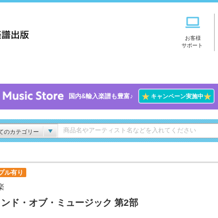
お客様
サポート
★
★
国内&輸入楽譜も豊富♪
キャンペーン実施中
てのカテゴリー
プル有り
楽
ンド・オブ・ミュージック 第2部