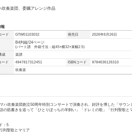
ハ吹奏楽団、委嘱アレンジ作品
情報
コード
GTW01103032
発売日
2026年6月26日
B4判縦/24ページ
(パート譜 外箱寸法：縦45×横32×束幅2.5)
構成
楽譜
コード
4947817312451
ISBNコード
9784636126310
吹奏楽
ヤマハ吹奏楽団創立50周年特別コンサートで演奏され、好評を博した「サウン
物語の筋書きを追って「ひとりぼっちの羊飼い」「ドレミの歌」「行列聖歌と
ド：5
行列聖歌とマリア