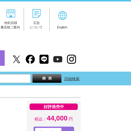
特約店様
広告
書店様ご案内
について
English
詳細検索
好評発売中
44,000
税込：
円