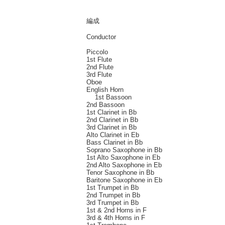
編成
Conductor
Piccolo
1st Flute
2nd Flute
3rd Flute
Oboe
English Horn
1st Bassoon
2nd Bassoon
1st Clarinet in Bb
2nd Clarinet in Bb
3rd Clarinet in Bb
Alto Clarinet in Eb
Bass Clarinet in Bb
Soprano Saxophone in Bb
1st Alto Saxophone in Eb
2nd Alto Saxophone in Eb
Tenor Saxophone in Bb
Baritone Saxophone in Eb
1st Trumpet in Bb
2nd Trumpet in Bb
3rd Trumpet in Bb
1st & 2nd Horns in F
3rd & 4th Horns in F