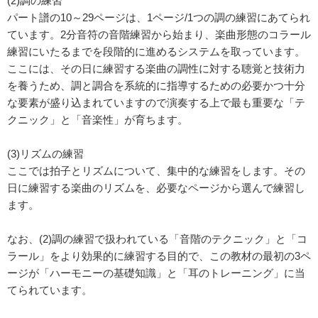
(2)調の練習
パート譜の10～29ページは、1ページ/1つの調の練習にあてられ
ています。2分音符の音階練習から始まり、楽曲形態のコラール
練習にいたるまでを段階的に進めるシステムを取っています。
ここには、その日に練習する楽曲の調性に対する聴覚と技術力
を養うため、調と調合を系統的に指導するための必要かつ十分
な要素が盛り込まれていますので演奏する上で最も重要な「テ
クニック」と「音楽性」が育ちます。
(3)リズムの練習
ここでは拍子とリズムについて、集中的な練習をします。その
日に練習する楽曲のリズムを、必要なページから選んで練習し
ます。
なお、(2)調の練習で扱われている「音階のテクニック」と「コ
ラール」をより効果的に練習する目的で、この教材の最初の3ペ
ージが「ハーモニーの基礎知識」と「耳のトレーニング」に当
てられています。