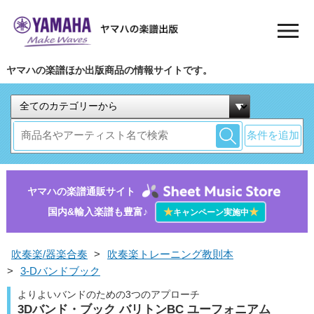
ヤマハの楽譜ほか出版商品の情報サイトです。
条件を追加
ヤマハの楽譜通販サイト
国内&輸入楽譜も豊富♪
★
★
キャンペーン実施中
吹奏楽/器楽合奏
>
吹奏楽トレーニング教則本
>
3-Dバンドブック
よりよいバンドのための3つのアプローチ
3Dバンド・ブック バリトンBC ユーフォニアム