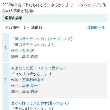
2023年公開『君たちはどう生きるか』まで、スタジオジブリ作
品の人気曲が勢揃い
収載曲詳細
全
27
曲中 1 ～ 10曲目
収載曲一覧
「風の谷のナウシカ」(オープニング)
「風の谷のナウシカ」より
1
作曲：
久石 譲
編曲：島津 秀雄
さよならの夏～コクリコ坂から～
「コクリコ坂から」より
2
作詞：
万里村ゆき子
作曲：
坂田 晃一
編曲：島津 秀雄
空から降ってきた少女(君をのせて)
「天空の城ラピュタ」より