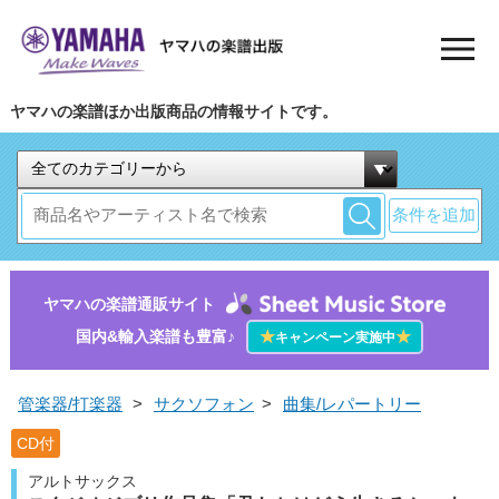
ヤマハの楽譜ほか出版商品の情報サイトです。
条件を追加
ヤマハの楽譜通販サイト
国内&輸入楽譜も豊富♪
★
★
キャンペーン実施中
管楽器/打楽器
>
サクソフォン
>
曲集/レパートリー
CD付
アルトサックス