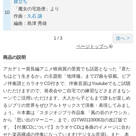
旅立ち
「魔女の宅急便」より
10
作曲：
久石 譲
編曲：島津 秀雄
1 / 3
次へ
ページトップへ
商品の説明
アカデミー賞長編アニメ映画賞の受賞でも話題となった『君た
ちはどう生きるか』の主題歌「地球儀」まで27曲を収載。ピア
ノ伴奏譜とカラオケCD付きで、伴奏音源はYoutubeでもご試聴
いただけますので、発表会やご自宅での練習などさまざまなシ
ーンでご活用いただけます。大人から子どもまで誰もが楽しめ
るジブリの世界をぜひアルトサックスで演奏・表現してみまし
ょう。※本書は「スタジオジブリ作品集 「風の谷のナウシカ」
から「思い出のマーニー」まで」(GTW01100063)の改訂版で
す。【付属CDについて】カラオケCDは各曲のイメージに合わ
せた楽器構成の伴奏になっています(デジタル音源)。また、本