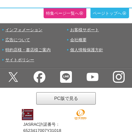
特集ページ一覧へ
ページトップへ
インフォメーション
お客様サポート
広告について
会社概要
特約店様・書店様ご案内
個人情報保護方針
サイトポリシー
PC版で見る
JASRAC許諾番号：
6523417007Y31018