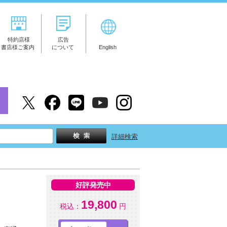
特約店様
広告
書店様ご案内
について
English
詳細検索
好評発売中
19,800
税込：
円