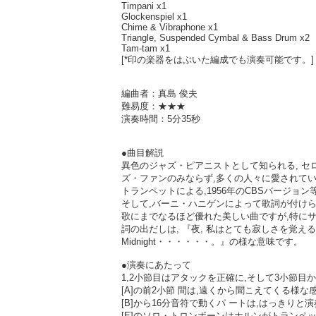
Timpani x1
Glockenspiel x1
Chime & Vibraphone x1
Triangle, Suspended Cymbal & Bass Drum x2
Tam-tam x1
[*印の楽器をはぶいた編成でも演奏可能です。]
編曲者：真島 俊夫
難易度：★★★
演奏時間：5分35秒
●曲目解説
異色のジャズ・ピアニストとして知られる, セ
ズ・ファンのみならず,多くの人々に愛されて
トランペットによる,1956年のCBSバージョ
そして,バーニ・ハニゲンによって歌詞が付け
歌にまでなるほど優れた美しい曲ですが,特に
詞の出だしは, 『夜, 私はとても寂しさを覚える,いく
Midnight・・・・・・。』の様な意味です。
●演奏にあたって
1,2小節目はアタックを正確に,そして3小節
[A]の前2小節 間は,遠くから聞こえてくる様な
[B]から16分音符で動くパ ートは,はっきりと
[E]のソロ・トロンボーンはホルンがトランペ