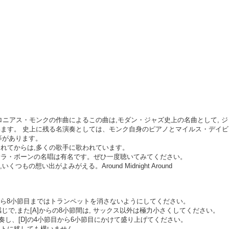
ロニアス・モンクの作曲によるこの曲は,モダン・ジャズ史上の名曲として, ジ
います。 史上に残る名演奏としては、モンク自身のピアノとマイルス・デイビ
ン等があります。
られてからは,多くの歌手に歌われています。
サラ・ボーンの名唱は有名です。ぜひ一度聴いてみてください。
つもの想い出がよみがえる。Around Midnight Around
目から8小節目まではトランペットを消さないようにしてください。
感じで,また[A]からの8小節間は, サックス以外は極力小さくしてください。
演奏し、[D]の4小節目から6小節目にかけて盛り上げてください。
ットに移しても構いません。