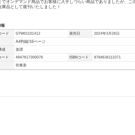
までオンデマンド商品でお客様に入手しづらい商品でありましたが、こ
在庫品として復刊いたしました！
情報
コード
GTW01101412
発売日
2024年3月26日
A4判縦/16ページ
構成
楽譜
コード
4947817300076
ISBNコード
9784636111071
吹奏楽