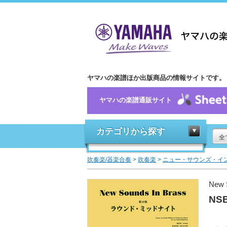
ヤマハの楽譜ほか出版商品の情報サイトです。
ヤマハの楽譜通販サイト
カテゴリから探す
全
吹奏楽/器楽合奏
>
吹奏楽
>
ニュー・サウンズ・イ
New 
NS