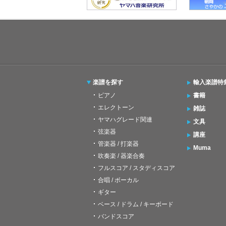
楽譜を探す
輸入楽譜特
ピアノ
書籍
エレクトーン
雑誌
ヤマハグレード関連
文具
弦楽器
講座
管楽器 / 打楽器
Muma
吹奏楽 / 器楽合奏
フルスコア / スタディスコア
合唱 / ボーカル
ギター
ベース / ドラム / キーボード
バンドスコア