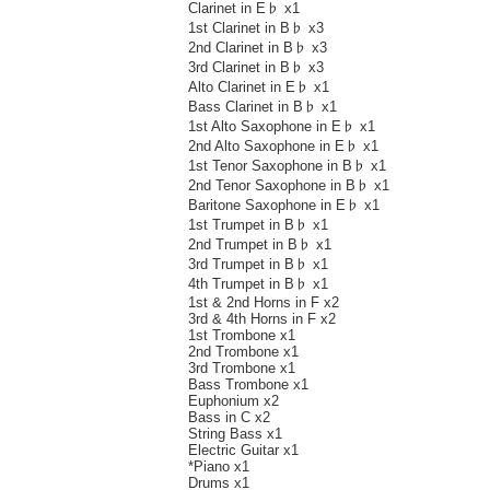
Clarinet in E♭ x1
1st Clarinet in B♭ x3
2nd Clarinet in B♭ x3
3rd Clarinet in B♭ x3
Alto Clarinet in E♭ x1
Bass Clarinet in B♭ x1
1st Alto Saxophone in E♭ x1
2nd Alto Saxophone in E♭ x1
1st Tenor Saxophone in B♭ x1
2nd Tenor Saxophone in B♭ x1
Baritone Saxophone in E♭ x1
1st Trumpet in B♭ x1
2nd Trumpet in B♭ x1
3rd Trumpet in B♭ x1
4th Trumpet in B♭ x1
1st & 2nd Horns in F x2
3rd & 4th Horns in F x2
1st Trombone x1
2nd Trombone x1
3rd Trombone x1
Bass Trombone x1
Euphonium x2
Bass in C x2
String Bass x1
Electric Guitar x1
*Piano x1
Drums x1