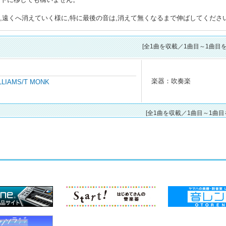
は,遠くへ消えていく様に,特に最後の音は,消えて無くなるまで伸ばしてくださ
[全
1
曲を収載／1曲目～1曲目を
楽器：吹奏楽
LLIAMS/T MONK
[全1曲を収載／1曲目～1曲目