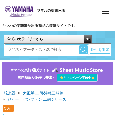
ヤマハの楽譜ほか出版商品の情報サイトです。
条件を追加
ヤマハの楽譜通販サイト
国内&輸入楽譜も豊富♪
★
★
キャンペーン実施中
弦楽器
>
大正琴/二胡/津軽三味線
>
ジャー・パンファン 二胡シリーズ
CD付