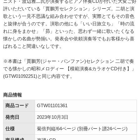
ニスト・渡辺雅二氏が演奏するピアノ伴奏CDが付いた大変ご好
評いただいている「賈鵬芳セレクション」シリーズ。二胡と演
歌という一見不思議な組み合わせですが、実際とてもその音色
と旋律が合うのです。演歌の他にも「いい日旅立ち」「時の流
れに身をまかせ」「昴」といった、思わず一緒に歌いたくなる
懐かしの名曲が勢揃い。発表会や依頼演奏等でもお客様から喜
ばれること間違いなしです。
※本書は「賈鵬芳(ジャー・パンファン)セレクション 二胡で奏
でる懐かしの昭和メロディー 【模範演奏&カラオケCD付き】」
(GTW01092251)と同じ内容です。
商品情報
商品コード
GTW01101361
発売日
2023年10月3日
仕様
菊倍判縦/64ページ (別冊パート譜24ページ)