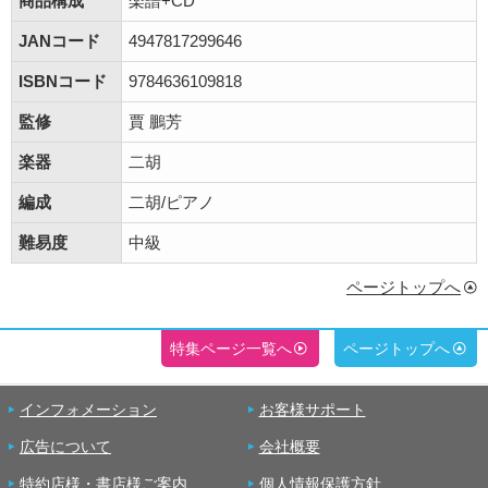
商品構成
楽譜+CD
JANコード
4947817299646
ISBNコード
9784636109818
監修
賈 鵬芳
楽器
二胡
編成
二胡/ピアノ
難易度
中級
ページトップへ
特集ページ一覧へ
ページトップへ
インフォメーション
お客様サポート
広告について
会社概要
特約店様・書店様ご案内
個人情報保護方針