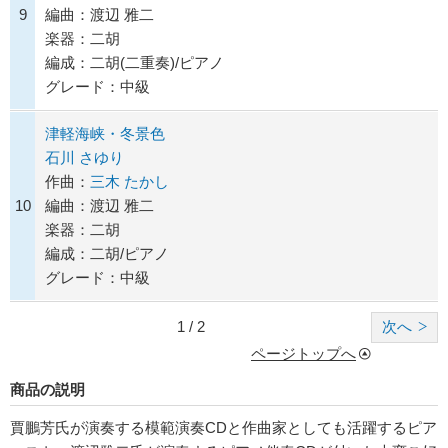
9
編曲：渡辺 雅二
楽器：二胡
編成：二胡(二重奏)/ピアノ
グレード：中級
津軽海峡・冬景色
石川 さゆり
作曲：
三木 たかし
10
編曲：渡辺 雅二
楽器：二胡
編成：二胡/ピアノ
グレード：中級
1 / 2
次へ
ページトップへ
商品の説明
賈鵬芳氏が演奏する模範演奏CDと作曲家としても活躍するピア