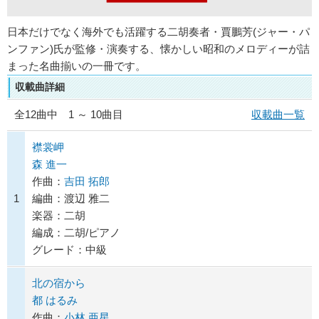
日本だけでなく海外でも活躍する二胡奏者・賈鵬芳(ジャー・パ
ンファン)氏が監修・演奏する、懐かしい昭和のメロディーが詰
まった名曲揃いの一冊です。
収載曲詳細
全
12
曲中 1 ～ 10曲目
収載曲一覧
襟裳岬
森 進一
作曲：
吉田 拓郎
1
編曲：渡辺 雅二
楽器：二胡
編成：二胡/ピアノ
グレード：中級
北の宿から
都 はるみ
作曲：
小林 亜星