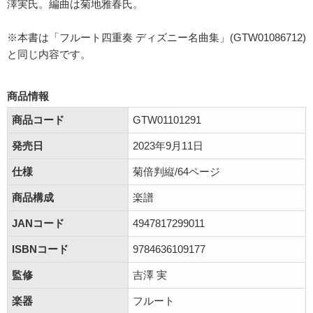
澤実氏。編曲は菊地雅春氏。
※本書は「フルート四重奏 ディズニー名曲集」(GTW01086712)
と同じ内容です。
商品情報
商品コード
GTW01101291
発売日
2023年9月11日
仕様
菊倍判縦/64ページ
商品構成
楽譜
JANコード
4947817299011
ISBNコード
9784636109177
監修
吉澤 実
楽器
フルート