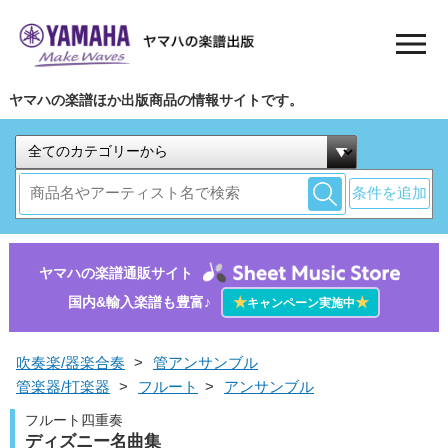
ヤマハの楽譜ほか出版商品の情報サイトです。
条件を追加
ヤマハの楽譜通販サイト
国内&輸入楽譜も豊富♪
★
★
キャンペーン実施中
吹奏楽/器楽合奏
>
管アンサンブル
管楽器/打楽器
>
フルート
>
アンサンブル
フルート四重奏
ディズニー名曲集