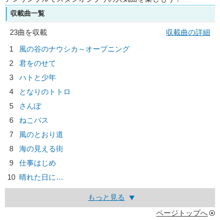
収載曲一覧
23曲を収載
収載曲の詳細
1
風の谷のナウシカ～オープニング
2
君をのせて
3
ハトと少年
4
となりのトトロ
5
さんぽ
6
ねこバス
7
風のとおり道
8
海の見える街
9
仕事はじめ
10
晴れた日に…
もっと見る
ページトップへ