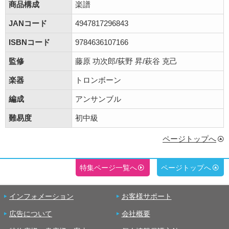
商品構成
楽譜
JANコード
4947817296843
ISBNコード
9784636107166
監修
藤原 功次郎/荻野 昇/萩谷 克己
楽器
トロンボーン
編成
アンサンブル
難易度
初中級
ページトップへ
特集ページ一覧へ
ページトップへ
インフォメーション
お客様サポート
広告について
会社概要