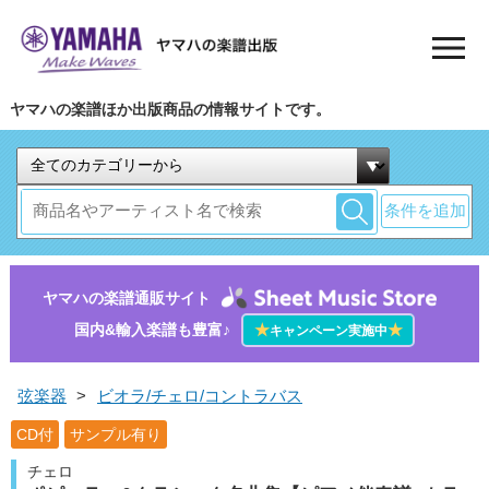
ヤマハの楽譜ほか出版商品の情報サイトです。
条件を追加
ヤマハの楽譜通販サイト
国内&輸入楽譜も豊富♪
★
★
キャンペーン実施中
弦楽器
>
ビオラ/チェロ/コントラバス
CD付
サンプル有り
チェロ