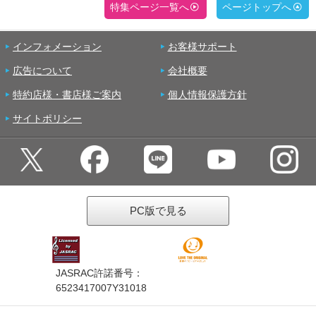
特集ページ一覧へ
ページトップへ
インフォメーション
お客様サポート
広告について
会社概要
特約店様・書店様ご案内
個人情報保護方針
サイトポリシー
PC版で見る
JASRAC許諾番号：
6523417007Y31018