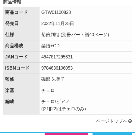
商品情報
商品コード
GTW01100828
発売日
2022年11月25日
仕様
菊倍判縦 (別冊パート譜40ページ)
商品構成
楽譜+CD
JANコード
4947817295631
ISBNコード
9784636106053
監修
磯部 朱美子
楽器
チェロ
編成
チェロ/ピアノ
([21][22]はチェロのみ)
ページトップへ