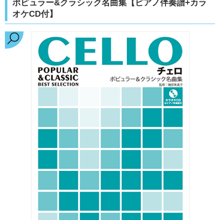
ポピュラー&クラシック名曲集【ピアノ伴奏譜+カラ
オケCD付】