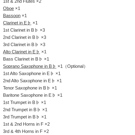
1st & 2nd Flutes ×2
Oboe
×1
Bassoon
×1
Clarinet in E♭
×1
1st Clarinet in B♭ ×3
2nd Clarinet in B♭ ×3
3rd Clarinet in B♭ ×3
Alto Clarinet in E♭
×1
Bass Clarinet in B♭ ×1
Soprano Saxophone in B♭
×1（Optional）
1st Alto Saxophone in E♭ ×1
2nd Alto Saxophone in E♭ ×1
Tenor Saxophone in B♭ ×1
Baritone Saxophone in E♭ ×1
1st Trumpet in B♭ ×1
2nd Trumpet in B♭ ×1
3rd Trumpet in B♭ ×1
1st & 2nd Horns in F ×2
3rd & 4th Horns in F ×2