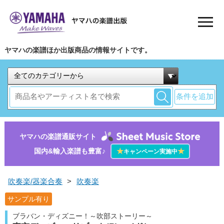
ヤマハの楽譜ほか出版商品の情報サイトです。
条件を追加
ヤマハの楽譜通販サイト
国内&輸入楽譜も豊富♪
★
★
キャンペーン実施中
吹奏楽/器楽合奏
>
吹奏楽
サンプル有り
ブラバン・ディズニー！～吹部ストーリー～