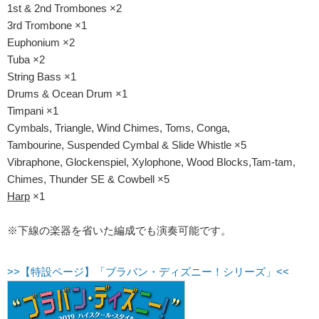
1st & 2nd Trombones ×2
3rd Trombone ×1
Euphonium ×2
Tuba ×2
String Bass ×1
Drums & Ocean Drum ×1
Timpani ×1
Cymbals, Triangle, Wind Chimes, Toms, Conga,
Tambourine, Suspended Cymbal & Slide Whistle ×5
Vibraphone, Glockenspiel, Xylophone, Wood Blocks,Tam-tam,
Chimes, Thunder SE & Cowbell ×5
Harp
×1
※下線の楽器を省いた編成でも演奏可能です。
>>【特設ページ】「ブラバン・ディズニー！シリーズ」<<