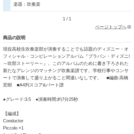
楽器：吹奏楽
1 / 1
ページトップへ
商品の説明
現役高校生吹奏楽部が演奏することでも話題のディズニー・オ
フィシャル・コンピレーションアルバム『ブラバン・ディズニ!
～吹部ストーリー～』。このアルバムのために書き下ろされた
新たなアレンジのマッチング吹奏楽譜です。学校行事やコンサ
ートで演奏して盛り上がること間違いなしです。 ■編曲:高橋
宏樹 ■A4判スコア&パート譜
●グレード:3.5 ●演奏時間:約7分25秒
【編成】
Conductor
Piccolo ×1