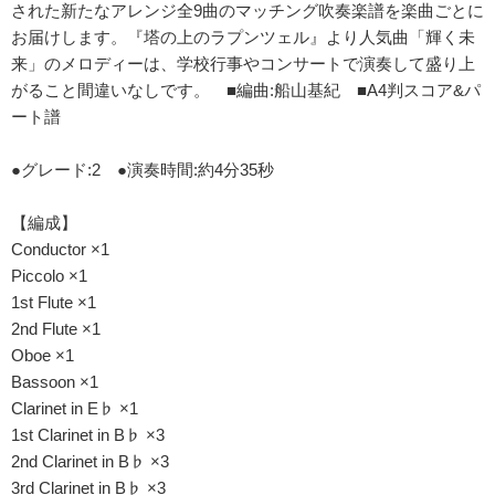
された新たなアレンジ全9曲のマッチング吹奏楽譜を楽曲ごとに
お届けします。『塔の上のラプンツェル』より人気曲「輝く未
来」のメロディーは、学校行事やコンサートで演奏して盛り上
がること間違いなしです。 ■編曲:船山基紀 ■A4判スコア&パ
ート譜
●グレード:2 ●演奏時間:約4分35秒
【編成】
Conductor ×1
Piccolo ×1
1st Flute ×1
2nd Flute ×1
Oboe ×1
Bassoon ×1
Clarinet in E♭ ×1
1st Clarinet in B♭ ×3
2nd Clarinet in B♭ ×3
3rd Clarinet in B♭ ×3