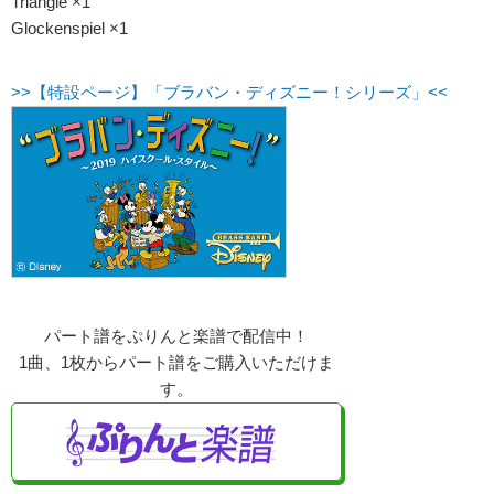
Triangle ×1
Glockenspiel ×1
>>【特設ページ】「ブラバン・ディズニー！シリーズ」<<
パート譜をぷりんと楽譜で配信中！
1曲、1枚からパート譜をご購入いただけま
す。