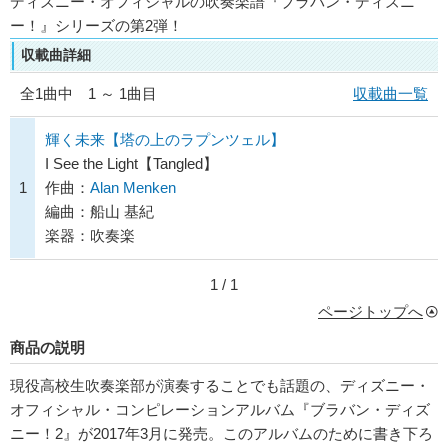
ディズニー・オフィシャルの吹奏楽譜『ブラバン・ディズニ
ー！』シリーズの第2弾！
収載曲詳細
全
1
曲中 1 ～ 1曲目
収載曲一覧
輝く未来【塔の上のラプンツェル】
I See the Light【Tangled】
1
作曲：
Alan Menken
編曲：船山 基紀
楽器：吹奏楽
1 / 1
ページトップへ
商品の説明
現役高校生吹奏楽部が演奏することでも話題の、ディズニー・
オフィシャル・コンピレーションアルバム『ブラバン・ディズ
ニー！2』が2017年3月に発売。このアルバムのために書き下ろ