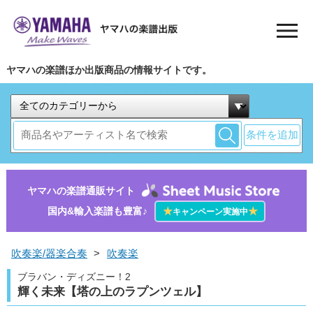
ヤマハの楽譜ほか出版商品の情報サイトです。
条件を追加
ヤマハの楽譜通販サイト
国内&輸入楽譜も豊富♪
★
★
キャンペーン実施中
吹奏楽/器楽合奏
>
吹奏楽
ブラバン・ディズニー！2
輝く未来【塔の上のラプンツェル】