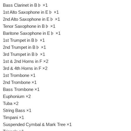
Bass Clarinet in B♭ ×1
1st Alto Saxophone in E♭ ×1
2nd Alto Saxophone in E♭ ×1
Tenor Saxophone in B♭ ×1
Baritone Saxophone in E♭ ×1
1st Trumpet in B♭ ×1
2nd Trumpet in B♭ ×1
3rd Trumpet in B♭ ×1
1st & 2nd Horns in F ×2
3rd & 4th Horns in F ×2
1st Trombone ×1
2nd Trombone ×1
Bass Trombone ×1
Euphonium ×2
Tuba ×2
String Bass ×1
Timpani ×1
Suspended Cymbal & Mark Tree ×1