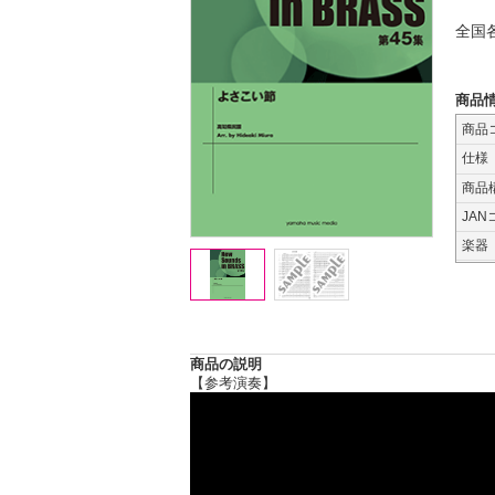
全国
商品
商品
仕様
商品
JAN
楽器
商品の説明
【参考演奏】