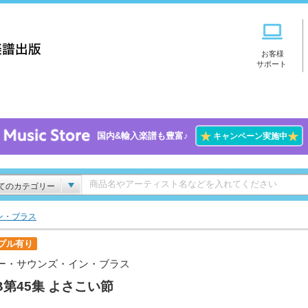
お客様
サポート
★
★
国内&輸入楽譜も豊富♪
キャンペーン実施中
てのカテゴリー
ン・ブラス
プル有り
ー・サウンズ・イン・ブラス
B第45集 よさこい節