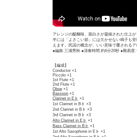
アレンジの醍醐味、面白さが凝縮された仕上が
半には「よさこい節」には欠かせない鳴子も登
えます。民謡の概念が、いい意味で覆されるア
●編曲:三浦秀秋 ●演奏時間:約6分20秒 ●難易度:★
【編成】
Conductor ×1
Piccolo ×1
1st Flute ×1
2nd Flute ×1
Oboe
×1
Bassoon
×1
Clarinet in E♭
×1
1st Clarinet in B♭ ×3
2nd Clarinet in B♭ ×3
3rd Clarinet in B♭ ×3
Alto Clarinet in E♭
×1
Bass Clarinet in B♭
×1
1st Alto Saxophone in E♭ ×1
2nd Alto Saxophone in E♭ ×1