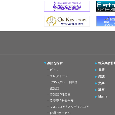
楽譜を探す
輸入楽譜特
ピアノ
書籍
エレクトーン
雑誌
ヤマハグレード関連
文具
弦楽器
講座
管楽器 / 打楽器
Muma
吹奏楽 / 器楽合奏
フルスコア / スタディスコア
合唱 / ボーカル