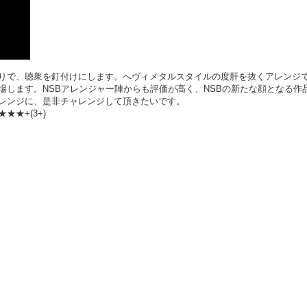
りで、聴衆を釘付けにします。へヴィメタルスタイルの度肝を抜くアレンジ
場します。NSBアレンジャー陣からも評価が高く、NSBの新たな顔となる作
レンジに、是非チャレンジして頂きたいです。
★★+(3+)