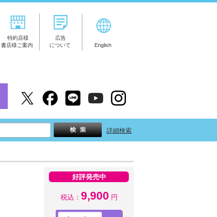
特約店様
広告
書店様ご案内
について
English
詳細検索
好評発売中
9,900
税込：
円