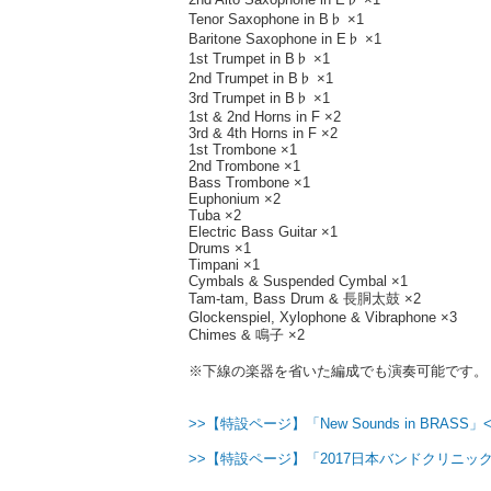
Tenor Saxophone in B♭ ×1
Baritone Saxophone in E♭ ×1
1st Trumpet in B♭ ×1
2nd Trumpet in B♭ ×1
3rd Trumpet in B♭ ×1
1st & 2nd Horns in F ×2
3rd & 4th Horns in F ×2
1st Trombone ×1
2nd Trombone ×1
Bass Trombone ×1
Euphonium ×2
Tuba ×2
Electric Bass Guitar ×1
Drums ×1
Timpani ×1
Cymbals & Suspended Cymbal ×1
Tam-tam, Bass Drum & 長胴太鼓 ×2
Glockenspiel, Xylophone & Vibraphone ×3
Chimes & 鳴子 ×2
※下線の楽器を省いた編成でも演奏可能です。
>>【特設ページ】「New Sounds in BRASS」
>>【特設ページ】「2017日本バンドクリニック