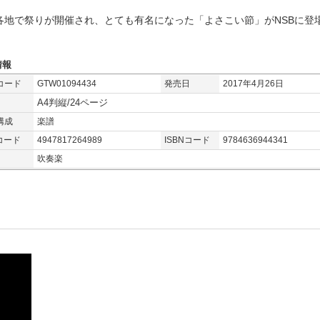
各地で祭りが開催され、とても有名になった「よさこい節」がNSBに登
情報
コード
GTW01094434
発売日
2017年4月26日
A4判縦/24ページ
構成
楽譜
コード
4947817264989
ISBNコード
9784636944341
吹奏楽