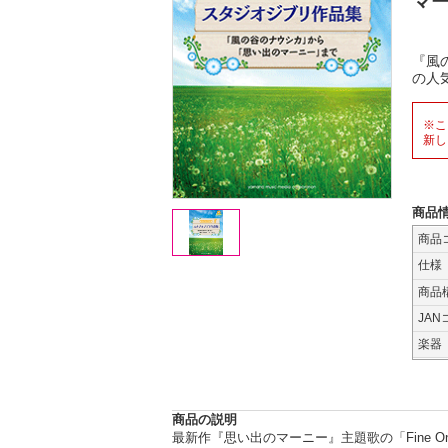
マ
『風
の人
※こ
新し
商品
商品
仕様
商品
JAN
楽器
商品の説明
最新作『思い出のマーニー』主題歌の「Fine O