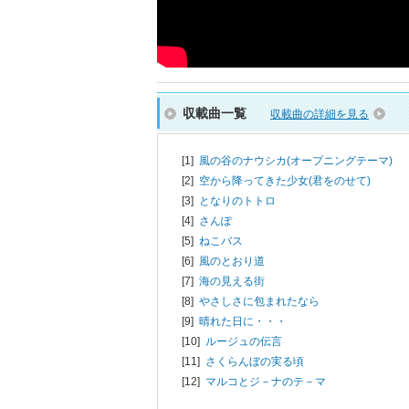
収載曲一覧
収載曲の詳細を見る
[1]
風の谷のナウシカ(オープニングテーマ)
[2]
空から降ってきた少女(君をのせて)
[3]
となりのトトロ
[4]
さんぽ
[5]
ねこバス
[6]
風のとおり道
[7]
海の見える街
[8]
やさしさに包まれたなら
[9]
晴れた日に・・・
[10]
ルージュの伝言
[11]
さくらんぼの実る頃
[12]
マルコとジ－ナのテ－マ