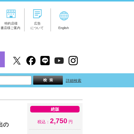
特約店様
広告
書店様ご案内
について
English
詳細検索
絶版
2,750
税込：
円
出の