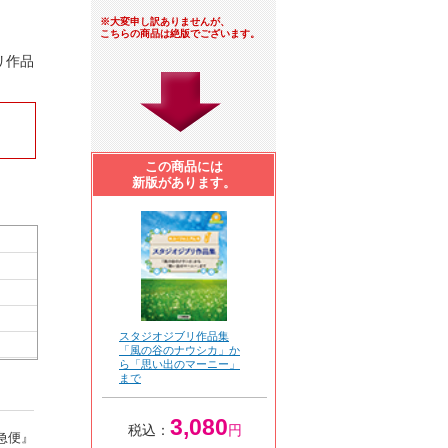
※大変申し訳ありませんが、
こちらの商品は絶版でございます。
リ作品
この商品には
新版があります。
スタジオジブリ作品集
「風の谷のナウシカ」か
ら「思い出のマーニー」
まで
3,080
税込：
円
宅急便』