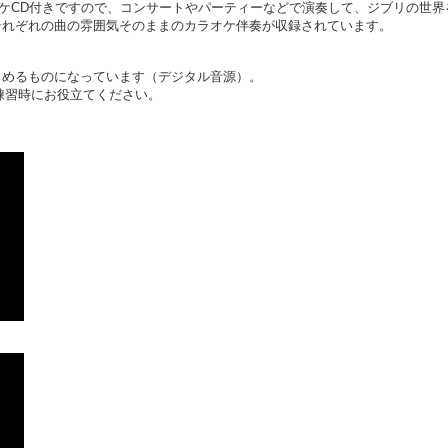
オケCD付きですので、コンサートやパーティーなどで演奏して、ジブリの世界
それぞれの曲の雰囲気そのままのカラオケ伴奏が収録されています。
しめるものになっています（デジタル音源）。
練習時にお役立てください。