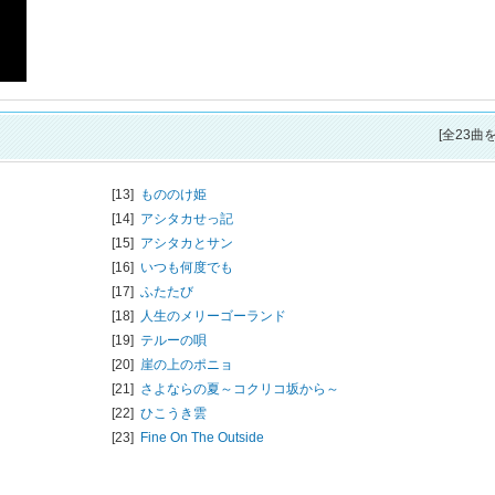
[全23曲
[13]
もののけ姫
[14]
アシタカせっ記
[15]
アシタカとサン
[16]
いつも何度でも
[17]
ふたたび
[18]
人生のメリーゴーランド
[19]
テルーの唄
[20]
崖の上のポニョ
[21]
さよならの夏～コクリコ坂から～
[22]
ひこうき雲
[23]
Fine On The Outside