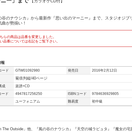
ーニー」まで
【カラオケCD付】
の谷のナウシカ』から最新作『思い出のマーニー』まで、スタジオジブ
気曲が勢揃い！
ちらの商品は品番を変更しました。
い品番については右記をご覧下さい。
情報
コード
GTW01092980
発売日
2016年2月12日
菊倍判縦/40ページ
構成
楽譜+CD
コード
4947817256250
ISBNコード
9784636929805
ユーフォニアム
難易度
初中級
n The Outside」他、『風の谷のナウシカ』『天空の城ラピュタ』『魔女の