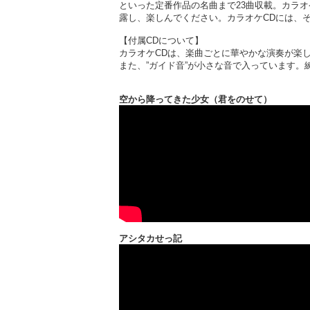
といった定番作品の名曲まで23曲収載。カラ
露し、楽しんでください。カラオケCDには、
【付属CDについて】
カラオケCDは、楽曲ごとに華やかな演奏が楽
また、”ガイド音”が小さな音で入っています。
空から降ってきた少女（君をのせて）
アシタカせっ記