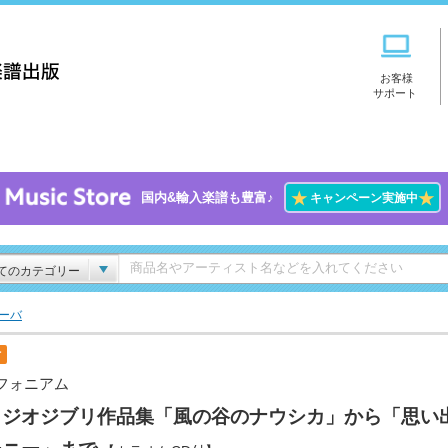
お客様
サポート
★
★
国内&輸入楽譜も豊富♪
キャンペーン実施中
てのカテゴリー
ーバ
付
フォニアム
タジオジブリ作品集「風の谷のナウシカ」から「思い