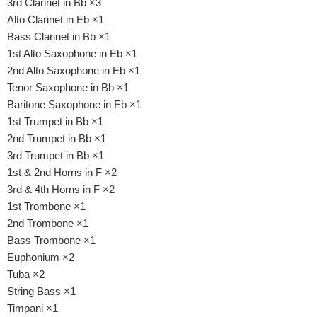
3rd Clarinet in Bb ×3
Alto Clarinet in Eb ×1
Bass Clarinet in Bb ×1
1st Alto Saxophone in Eb ×1
2nd Alto Saxophone in Eb ×1
Tenor Saxophone in Bb ×1
Baritone Saxophone in Eb ×1
1st Trumpet in Bb ×1
2nd Trumpet in Bb ×1
3rd Trumpet in Bb ×1
1st & 2nd Horns in F ×2
3rd & 4th Horns in F ×2
1st Trombone ×1
2nd Trombone ×1
Bass Trombone ×1
Euphonium ×2
Tuba ×2
String Bass ×1
Timpani ×1