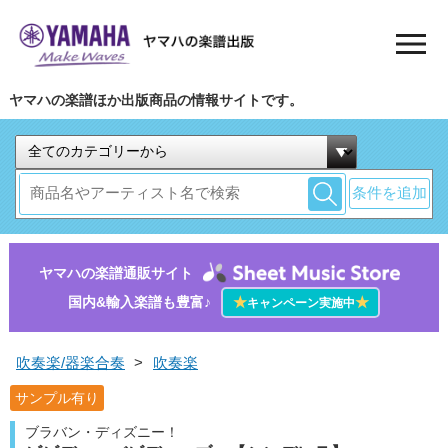
ヤマハの楽譜ほか出版商品の情報サイトです。
条件を追加
ヤマハの楽譜通販サイト
国内&輸入楽譜も豊富♪
★
★
キャンペーン実施中
吹奏楽/器楽合奏
>
吹奏楽
サンプル有り
ブラバン・ディズニー！