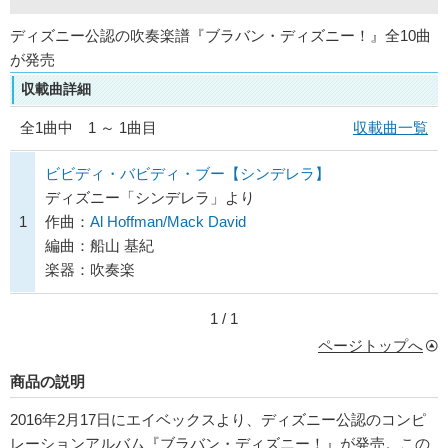
ディズニー公認の吹奏楽譜『ブラバン・ディズニー！』全10曲
が発売
収載曲詳細
全
1
曲中 1 ～ 1曲目
収載曲一覧
ビビディ・バビディ・ブー【シンデレラ】
ディズニー「シンデレラ」より
1
作曲：
Al Hoffman/Mack David
編曲：船山 基紀
楽器：吹奏楽
1 / 1
ページトップへ
商品の説明
2016年2月17日にエイベックスより、ディズニー公認のコンピ
レーションアルバム『ブラバン・ディズニー！』が発売。この