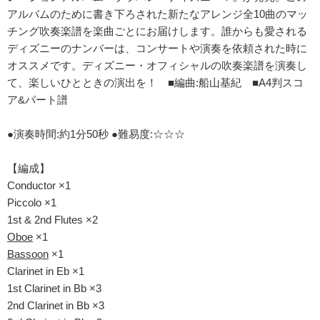
アルバムのために書き下ろされた新たなアレンジ全10曲のマッ
チング吹奏楽譜を楽曲ごとにお届けします。誰からも愛される
ディズニーのナンバーは、コンサートや演奏を依頼された時に
オススメです。ディズニー・オフィシャルの吹奏楽譜を演奏し
て、楽しいひとときの演出を！ ■編曲:船山基紀 ■A4判スコ
ア&パート譜
●演奏時間:約1分50秒 ●難易度:☆☆☆
【編成】
Conductor ×1
Piccolo ×1
1st & 2nd Flutes ×2
Oboe
×1
Bassoon
×1
Clarinet in Eb ×1
1st Clarinet in Bb ×3
2nd Clarinet in Bb ×3