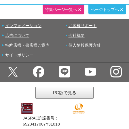
特集ページ一覧へ
ページトップへ
インフォメーション
お客様サポート
広告について
会社概要
特約店様・書店様ご案内
個人情報保護方針
サイトポリシー
PC版で見る
JASRAC許諾番号：
6523417007Y31018