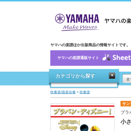
ヤマハの楽譜ほか出版商品の情報サイトです。
ヤマハの楽譜通販サイト
カテゴリから探す
全
吹奏楽/器楽合奏
>
吹奏楽
サン
ブラ
小