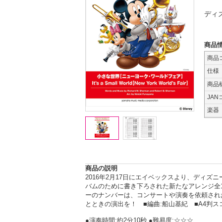
ディ
商品
商品
仕様
商品
JAN
楽器
商品の説明
2016年2月17日にエイベックスより、ディ
バムのために書き下ろされた新たなアレンジ全
ーのナンバーは、コンサートや演奏を依頼され
とときの演出を！ ■編曲:船山基紀 ■A4判ス
●演奏時間:約2分10秒 ●難易度:☆☆☆