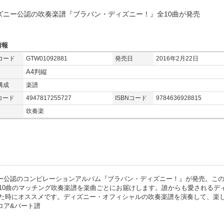
ズニー公認の吹奏楽譜『ブラバン・ディズニー！』全10曲が発売
情報
コード
GTW01092881
発売日
2016年2月22日
A4判縦
構成
楽譜
コード
4947817255727
ISBNコード
9784636928815
吹奏楽
ズニー公認のコンピレーションアルバム『ブラバン・ディズニー！』が発売。こ
10曲のマッチング吹奏楽譜を楽曲ごとにお届けします。誰からも愛されるデ
た時にオススメです。ディズニー・オフィシャルの吹奏楽譜を演奏して、楽
コア&パート譜