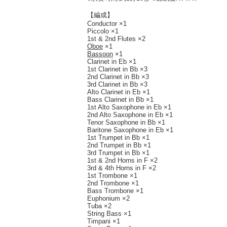
【編成】
Conductor ×1
Piccolo ×1
1st & 2nd Flutes ×2
Oboe
×1
Bassoon
×1
Clarinet in Eb ×1
1st Clarinet in Bb ×3
2nd Clarinet in Bb ×3
3rd Clarinet in Bb ×3
Alto Clarinet in Eb ×1
Bass Clarinet in Bb ×1
1st Alto Saxophone in Eb ×1
2nd Alto Saxophone in Eb ×1
Tenor Saxophone in Bb ×1
Baritone Saxophone in Eb ×1
1st Trumpet in Bb ×1
2nd Trumpet in Bb ×1
3rd Trumpet in Bb ×1
1st & 2nd Horns in F ×2
3rd & 4th Horns in F ×2
1st Trombone ×1
2nd Trombone ×1
Bass Trombone ×1
Euphonium ×2
Tuba ×2
String Bass ×1
Timpani ×1