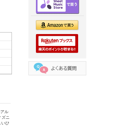
のアル
ィズニ
しいひ