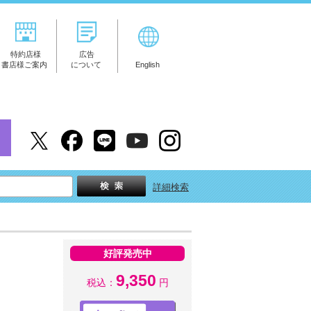
特約店様
広告
書店様ご案内
について
English
詳細検索
好評発売中
9,350
税込：
円