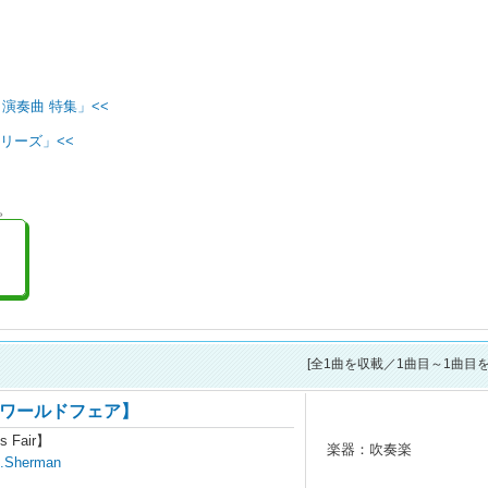
演奏曲 特集」<<
リーズ」<<
。
[全
1
曲を収載／1曲目～1曲目を
ワールドフェア】
's Fair】
楽器：吹奏楽
B.Sherman