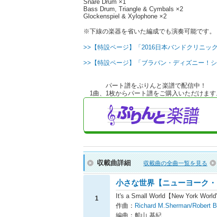
Snare Drum ×1
Bass Drum, Triangle & Cymbals ×2
Glockenspiel & Xylophone ×2
※下線の楽器を省いた編成でも演奏可能です。
>>【特設ページ】「2016日本バンドクリニック
>>【特設ページ】「ブラバン・ディズニー！シ
パート譜をぷりんと楽譜で配信中！
1曲、1枚からパート譜をご購入いただけます
収載曲詳細
収載曲の全曲一覧を見る
小さな世界【ニューヨーク・
It's a Small World【New York World
1
作曲：
Richard M.Sherman/Robert 
編曲：船山 基紀