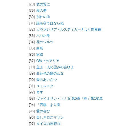
[78]
歌の翼に
[79]
愛の夢
[80]
別れの曲
[81]
誰も寝てはならぬ
[82]
カヴァレリア・ルスティカーナより間奏曲
[83]
ハバネラ
[84]
花のワルツ
[85]
白鳥
[86]
家路
[87]
G線上のアリア
[88]
主よ、人の望みの喜びよ
[89]
亜麻色の髪の乙女
[90]
愛のあいさつ
[91]
ユモレスク
[92]
ます
[93]
ヴァイオリン・ソナタ 第5番「春」第1楽章
[94]
「四季」より春
[95]
愛の喜び
[96]
美しきロスマリン
[97]
タイスの瞑想曲