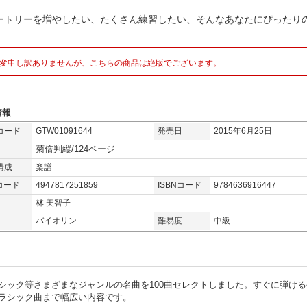
ートリーを増やしたい、たくさん練習したい、そんなあなたにぴったりの
変申し訳ありませんが、こちらの商品は絶版でございます。
情報
コード
GTW01091644
発売日
2015年6月25日
菊倍判縦/124ページ
構成
楽譜
コード
4947817251859
ISBNコード
9784636916447
林 美智子
バイオリン
難易度
中級
シック等さまざまなジャンルの名曲を100曲セレクトしました。すぐに弾ける
ラシック曲まで幅広い内容です。