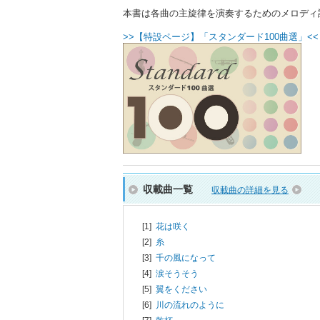
本書は各曲の主旋律を演奏するためのメロディ
>>【特設ページ】「スタンダード100曲選」<<
収載曲一覧
収載曲の詳細を見る
[1]
花は咲く
[2]
糸
[3]
千の風になって
[4]
涙そうそう
[5]
翼をください
[6]
川の流れのように