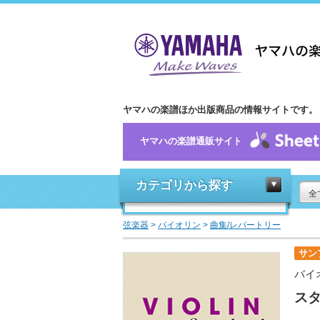
ヤマハの楽譜ほか出版商品の情報サイトです。
ヤマハの楽譜通販サイト
カテゴリから探す
全
弦楽器
>
バイオリン
>
曲集/レパートリー
サン
バイ
スタ