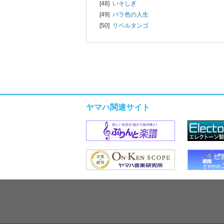
[48]
いそしぎ
[49]
バラ色の人生
[50]
リベルタンゴ
ヤマハ関連サイト