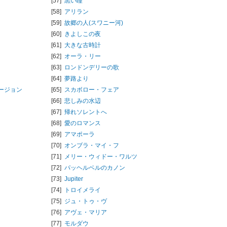
[57]
黒い瞳
[58]
アリラン
[59]
故郷の人(スワニー河)
[60]
きよしこの夜
[61]
大きな古時計
[62]
オーラ・リー
[63]
ロンドンデリーの歌
[64]
夢路より
ージョン
[65]
スカボロー・フェア
[66]
悲しみの水辺
[67]
帰れソレントへ
[68]
愛のロマンス
[69]
アマポーラ
[70]
オンブラ・マイ・フ
[71]
メリー・ウィドー・ワルツ
[72]
パッヘルベルのカノン
[73]
Jupiter
[74]
トロイメライ
[75]
ジュ・トゥ・ヴ
[76]
アヴェ・マリア
[77]
モルダウ