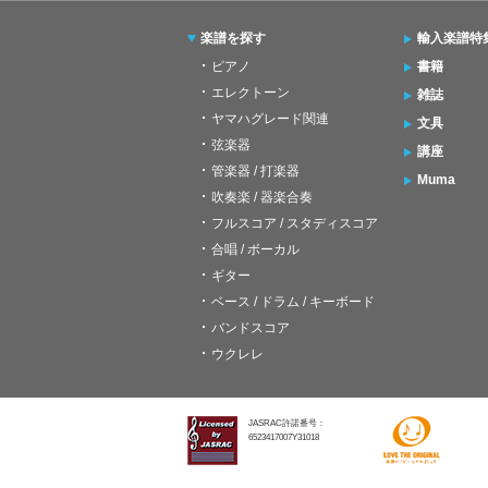
楽譜を探す
輸入楽譜特
ピアノ
書籍
エレクトーン
雑誌
ヤマハグレード関連
文具
弦楽器
講座
管楽器 / 打楽器
Muma
吹奏楽 / 器楽合奏
フルスコア / スタディスコア
合唱 / ボーカル
ギター
ベース / ドラム / キーボード
バンドスコア
ウクレレ
JASRAC許諾番号：
6523417007Y31018