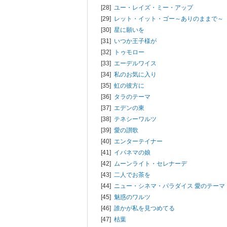
[28]
ユー・レイズ・ミー・アップ
[29]
レット・イット・ゴー～ありのままで～
[30]
星に願いを
[31]
いつか王子様が
[32]
トゥモロー
[33]
エーデルワイス
[34]
私のお気に入り
[35]
虹の彼方に
[36]
タラのテーマ
[37]
エデンの東
[38]
テネシーワルツ
[39]
愛の讃歌
[40]
エンターテイナー
[41]
イパネマの娘
[42]
ムーンライト・セレナーデ
[43]
二人でお茶を
[44]
ニュー・シネマ・パラダイス 愛のテーマ
[45]
魅惑のワルツ
[46]
誰かが私を見つめてる
[47]
枯葉