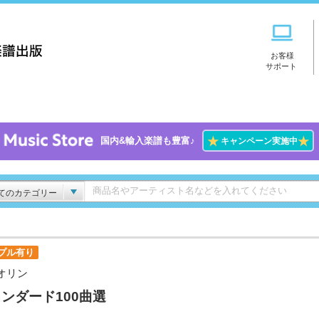
お客様
サポート
★
★
国内&輸入楽譜も豊富♪
キャンペーン実施中
てのカテゴリー
プル有り
オリン
ンダード100曲選