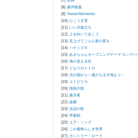
[7]
乾杯
[8]
蘇州夜曲
[9]
Sweet Memories
[10]
ひこうき雲
[11]
いい日旅立ち
[12]
上を向いて歩こう
[13]
見上げてごらん夜の星を
[14]
ハナミズキ
[15]
あまちゃんオープニングテーマ ロングバ
[16]
海の見える街
[17]
となりのトトロ
[18]
北の国から～遙かなる大地より～
[19]
エトピリカ
[20]
情熱大陸
[21]
朧月夜
[22]
故郷
[23]
浜辺の歌
[24]
早春賦
[25]
ユア・ソング
[26]
この素晴らしき世界
[27]
カントリー・ロード