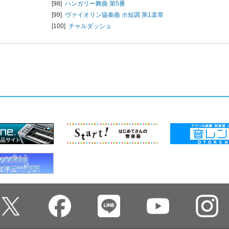
[98]
ハンガリー舞曲 第5番
[99]
ヴァイオリン協奏曲 ホ短調 第1楽章
[100]
チャルダッシュ