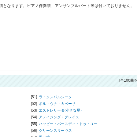
譜となります。ピアノ伴奏譜、アンサンブルパート等は付いておりません。
[全100曲
[51]
ラ・クンパルシータ
[52]
ポル・ウナ・カベーサ
[53]
エストレリータ(小さな星)
[54]
アメイジング・グレイス
[55]
ハッピー・バースディ・トゥ・ユー
[56]
グリーンスリーヴス