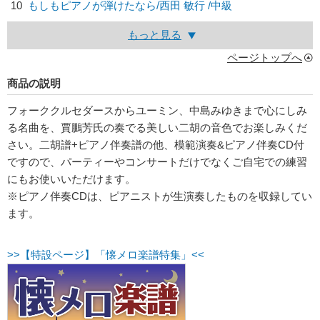
10
もしもピアノが弾けたなら/
西田 敏行
/中級
もっと見る
ページトップへ
商品の説明
フォーククルセダースからユーミン、中島みゆきまで心にしみ
る名曲を、賈鵬芳氏の奏でる美しい二胡の音色でお楽しみくだ
さい。二胡譜+ピアノ伴奏譜の他、模範演奏&ピアノ伴奏CD付
ですので、パーティーやコンサートだけでなくご自宅での練習
にもお使いいただけます。
※ピアノ伴奏CDは、ピアニストが生演奏したものを収録してい
ます。
>>【特設ページ】「懐メロ楽譜特集」<<