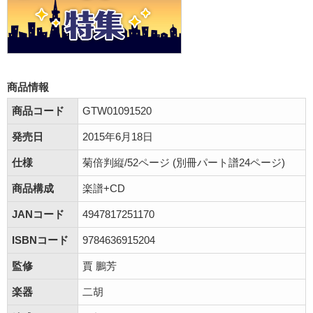
商品情報
商品コード
GTW01091520
発売日
2015年6月18日
仕様
菊倍判縦/52ページ (別冊パート譜24ページ)
商品構成
楽譜+CD
JANコード
4947817251170
ISBNコード
9784636915204
監修
賈 鵬芳
楽器
二胡