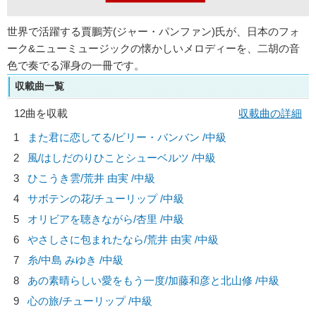
世界で活躍する賈鵬芳(ジャー・パンファン)氏が、日本のフォ
ーク&ニューミュージックの懐かしいメロディーを、二胡の音
色で奏でる渾身の一冊です。
収載曲一覧
12曲を収載
収載曲の詳細
1
また君に恋してる/
ビリー・バンバン
/中級
2
風/
はしだのりひことシューベルツ
/中級
3
ひこうき雲/
荒井 由実
/中級
4
サボテンの花/
チューリップ
/中級
5
オリビアを聴きながら/
杏里
/中級
6
やさしさに包まれたなら/
荒井 由実
/中級
7
糸/
中島 みゆき
/中級
8
あの素晴らしい愛をもう一度/
加藤和彦と北山修
/中級
9
心の旅/
チューリップ
/中級