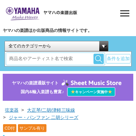
ヤマハの楽譜ほか出版商品の情報サイトです。
条件を追加
ヤマハの楽譜通販サイト
国内&輸入楽譜も豊富♪
★
★
キャンペーン実施中
弦楽器
>
大正琴/二胡/津軽三味線
>
ジャー・パンファン 二胡シリーズ
CD付
サンプル有り