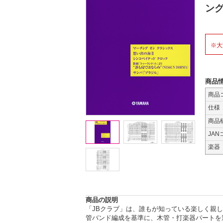
ン
※大
商品
商品
仕様
商品
JAN
楽器
商品の説明
「JBクラブ」は、誰もが知っている楽しく親
管バンド編成を基準に、木管・打楽器パートを