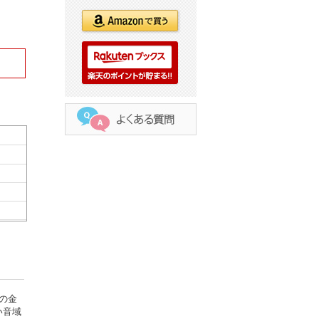
の金
い音域