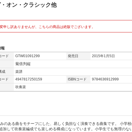
グ・オン・クラシック他
変申し訳ありませんが、こちらの商品は絶版でございます。
情報
コード
GTW01091299
発売日
2015年1月5日
菊倍判縦
構成
楽譜
コード
4947817250159
ISBNコード
9784636912999
吹奏楽
しみのある曲をモチーフにした、易しく負担なく演奏できる曲集です。 小学校
追加して吹奏楽編成でも楽しめる構成になっています。小学生でも無理のな