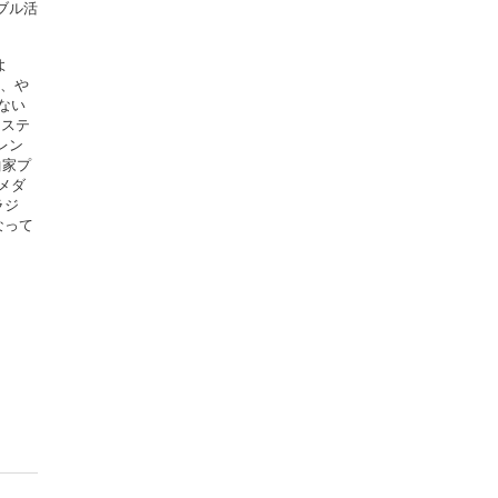
ブル活
よ
う、や
ない
なステ
レン
曲家プ
メダ
ラジ
なって