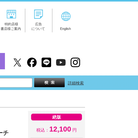
特約店様
広告
書店様ご案内
について
English
詳細検索
絶版
12,100
税込：
円
ーチ