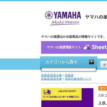
ヤマハの楽譜ほか出版商品の情報サイトです。
ヤマハの楽譜通販サイト
カテゴリから探す
全
吹奏楽/器楽合奏
>
吹奏楽
吹奏楽/器楽合奏
>
器楽合奏/金管バンド
サン
J.B
J.