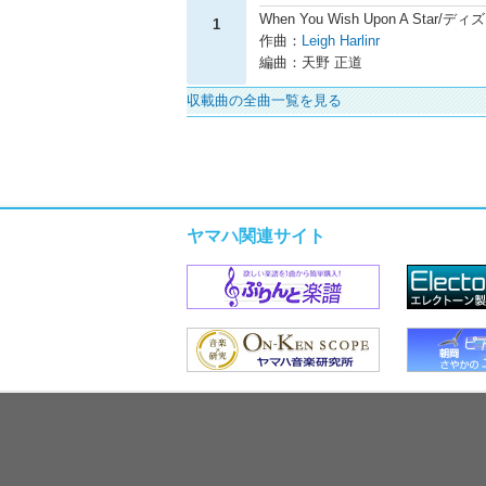
When You Wish Upon A St
1
作曲：
Leigh Harlinr
編曲：天野 正道
収載曲の全曲一覧を見る
ヤマハ関連サイト