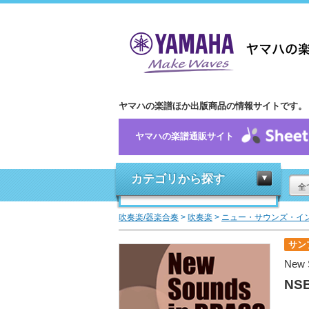
ヤマハの楽譜ほか出版商品の情報サイトです。
ヤマハの楽譜通販サイト
カテゴリから探す
全
吹奏楽/器楽合奏
>
吹奏楽
>
ニュー・サウンズ・イ
サン
New 
NS