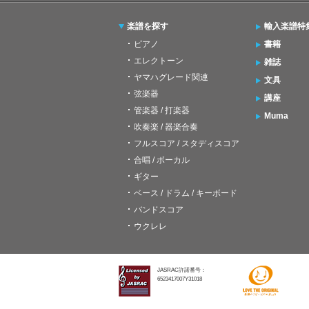
楽譜を探す
輸入楽譜特
ピアノ
書籍
エレクトーン
雑誌
ヤマハグレード関連
文具
弦楽器
講座
管楽器 / 打楽器
Muma
吹奏楽 / 器楽合奏
フルスコア / スタディスコア
合唱 / ボーカル
ギター
ベース / ドラム / キーボード
バンドスコア
ウクレレ
JASRAC許諾番号：
6523417007Y31018