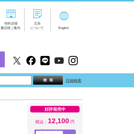
特約店様
広告
書店様ご案内
について
English
詳細検索
好評発売中
12,100
税込：
円