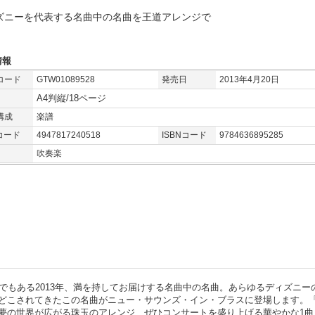
ズニーを代表する名曲中の名曲を王道アレンジで
情報
コード
GTW01089528
発売日
2013年4月20日
A4判縦/18ページ
構成
楽譜
コード
4947817240518
ISBNコード
9784636895285
吹奏楽
でもある2013年、満を持してお届けする名曲中の名曲。あらゆるディズニー
どこされてきたこの名曲がニュー・サウンズ・イン・ブラスに登場します。
夢の世界が広がる珠玉のアレンジ、ぜひコンサートを盛り上げる華やかな1曲