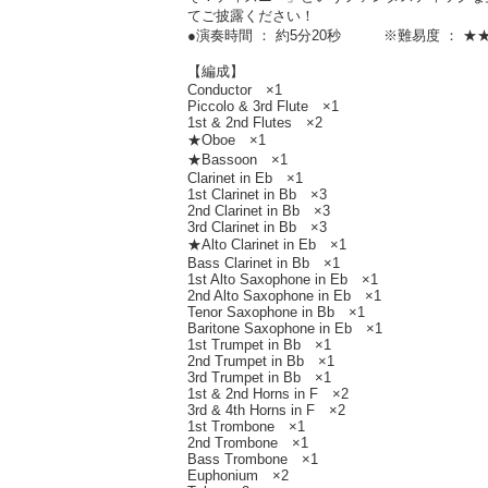
てご披露ください！
●演奏時間 ： 約5分20秒 ※難易度 ： ★
【編成】
Conductor ×1
Piccolo & 3rd Flute ×1
1st & 2nd Flutes ×2
★Oboe ×1
★Bassoon ×1
Clarinet in Eb ×1
1st Clarinet in Bb ×3
2nd Clarinet in Bb ×3
3rd Clarinet in Bb ×3
★Alto Clarinet in Eb ×1
Bass Clarinet in Bb ×1
1st Alto Saxophone in Eb ×1
2nd Alto Saxophone in Eb ×1
Tenor Saxophone in Bb ×1
Baritone Saxophone in Eb ×1
1st Trumpet in Bb ×1
2nd Trumpet in Bb ×1
3rd Trumpet in Bb ×1
1st & 2nd Horns in F ×2
3rd & 4th Horns in F ×2
1st Trombone ×1
2nd Trombone ×1
Bass Trombone ×1
Euphonium ×2