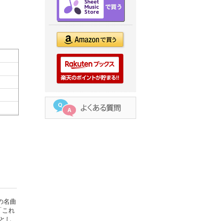
の名曲
「これ
とし