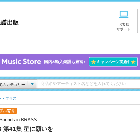
お客様
サポート
★
★
国内&輸入楽譜も豊富♪
キャンペーン実施中
てのカテゴリー
ン・ブラス
プル有り
Sounds in BRASS
B 第41集 星に願いを