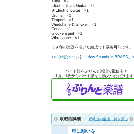
Tuba ×2
Electric Bass Guitar ×1
★Electric Guitar ×1
Drums ×1
Timpani ×1
Windchime & Shaker ×1
Conga ×1
Glockenspiel ×1
Vibraphone ×1
※★印の楽器を省いた編成でも演奏可能です。
>>【特設ページ】「New Sounds in BRASS」
パート譜をぷりんと楽譜で配信中！
1曲、1枚からパート譜をご購入いただけます
収載曲詳細
収載曲の全曲一覧を見る
星に願いを