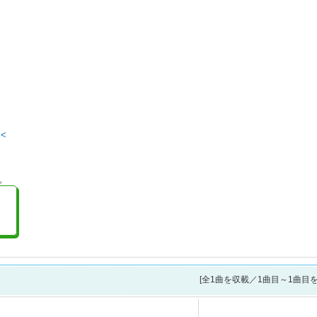
<<
。
[全
1
曲を収載／1曲目～1曲目を