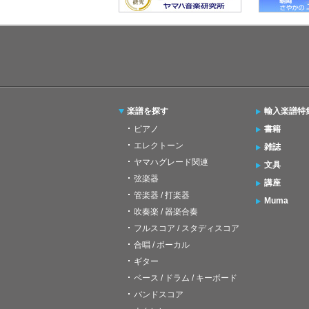
楽譜を探す
輸入楽譜特
ピアノ
書籍
エレクトーン
雑誌
ヤマハグレード関連
文具
弦楽器
講座
管楽器 / 打楽器
Muma
吹奏楽 / 器楽合奏
フルスコア / スタディスコア
合唱 / ボーカル
ギター
ベース / ドラム / キーボード
バンドスコア