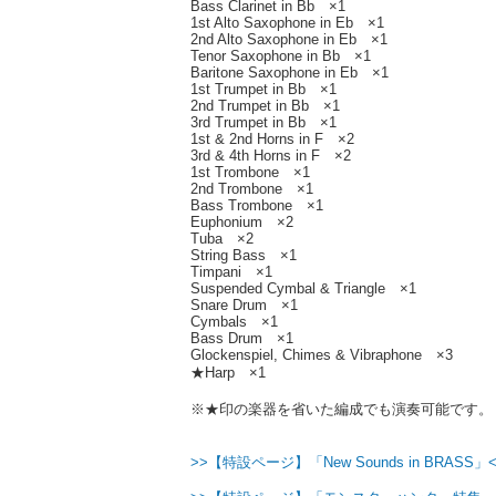
Bass Clarinet in Bb ×1
1st Alto Saxophone in Eb ×1
2nd Alto Saxophone in Eb ×1
Tenor Saxophone in Bb ×1
Baritone Saxophone in Eb ×1
1st Trumpet in Bb ×1
2nd Trumpet in Bb ×1
3rd Trumpet in Bb ×1
1st & 2nd Horns in F ×2
3rd & 4th Horns in F ×2
1st Trombone ×1
2nd Trombone ×1
Bass Trombone ×1
Euphonium ×2
Tuba ×2
String Bass ×1
Timpani ×1
Suspended Cymbal & Triangle ×1
Snare Drum ×1
Cymbals ×1
Bass Drum ×1
Glockenspiel, Chimes & Vibraphone ×3
★Harp ×1
※★印の楽器を省いた編成でも演奏可能です。
>>【特設ページ】「New Sounds in BRASS」