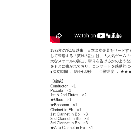
1972年の第1集以来、日本吹奏楽界をリードする新
して登場する「英雄の証」は、大人気ゲーム「
大なスケールの楽曲。狩りを告げるかのような
をもとに書かれており、コンサートを感動的に
●演奏時間 ： 約4分30秒 ※難易度 ： ★★
【編成】
Conductor ×1
Piccolo ×1
1st & 2nd Flutes ×2
★Oboe ×1
★Bassoon ×1
Clarinet in Eb ×1
1st Clarinet in Bb ×3
2nd Clarinet in Bb ×3
3rd Clarinet in Bb ×3
★Alto Clarinet in Eb ×1