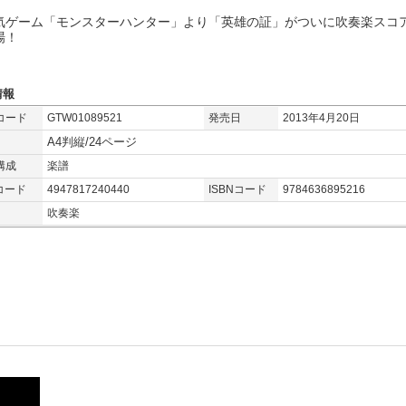
気ゲーム「モンスターハンター」より「英雄の証」がついに吹奏楽スコ
場！
情報
コード
GTW01089521
発売日
2013年4月20日
A4判縦/24ページ
構成
楽譜
コード
4947817240440
ISBNコード
9784636895216
吹奏楽