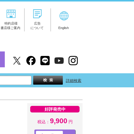
特約店様
広告
書店様ご案内
について
English
詳細検索
好評発売中
9,900
税込：
円