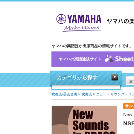
ヤマハの楽譜ほか出版商品の情報サイトです。
ヤマハの楽譜通販サイト
カテゴリから探す
全
吹奏楽/器楽合奏
>
吹奏楽
>
ニュー・サウンズ・イ
サン
New 
NS