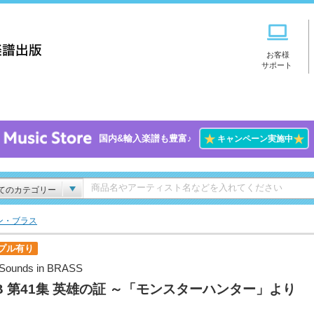
お客様
サポート
★
★
国内&輸入楽譜も豊富♪
キャンペーン実施中
てのカテゴリー
ン・ブラス
プル有り
Sounds in BRASS
B 第41集 英雄の証 ～「モンスターハンター」より