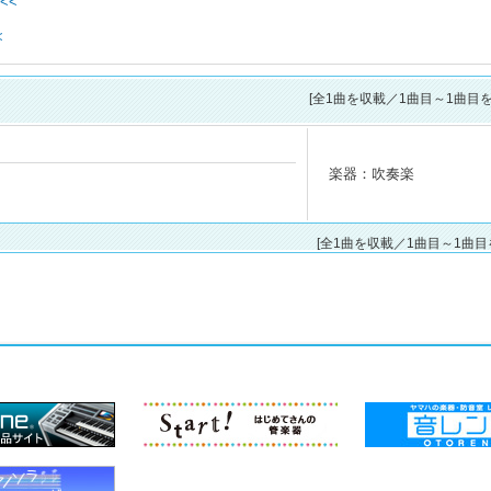
<<
<
[全
1
曲を収載／1曲目～1曲目を
楽器：吹奏楽
[全1曲を収載／1曲目～1曲目