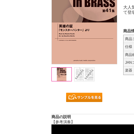
大人
て登
商品
商品
仕様
商品
JAN
楽器
商品の説明
【参考演奏】