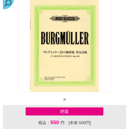
絶版
550
税込：
円 [本体 500円]