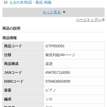
10
もみの木/
民謡・童謡
/初級
もっと見る
ページトップへ
商品の説明
商品情報
商品コード
GTP650093
仕様
菊倍判縦/44ページ
商品構成
楽譜
JANコード
4947817116950
ISBNコード
9784636650099
楽器
ピアノ
編成
ソロ