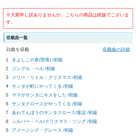
※大変申し訳ありませんが、こちらの商品は絶版でございま
す。
収載曲一覧
21曲を収載
収載曲の詳細
1
きよしこの夜(聖夜) /初級
2
ジングル・ベル /初級
3
メリー・リトル・クリスマス /初級
4
サンタが町にやってくる /初級
5
ママがサンタにキスをした /初級
6
サンタクロースがやってくる /初級
7
あわてんぼうのサンタクロース/
童謡
/初級
8
シルバー・ベル/
クリスマス・ソング
/初級
9
アメージング・グレース /初級