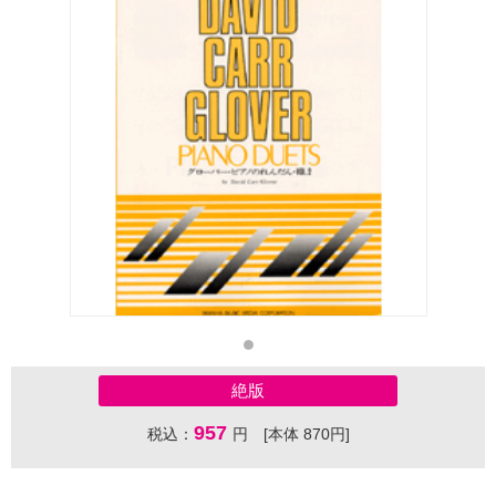
絶版
957
税込：
円 [本体 870円]