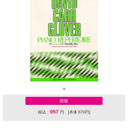
絶版
957
税込：
円 [本体 870円]