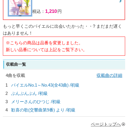
1,210
税込：
円
もっと早くこのバイエルに出会いたかった・・? まだまだ遅く
はありません！
※こちらの商品は品番を変更しました。
新しい品番については上記をご覧下さい。
収載曲一覧
4曲を収載
収載曲の詳細
1
バイエルNo.1～No.43(全43曲) /初級
2
ぶんぶんぶん /初級
3
メリーさんのひつじ /初級
4
歓喜の歌(交響曲第9番) より /初級
ページトップへ