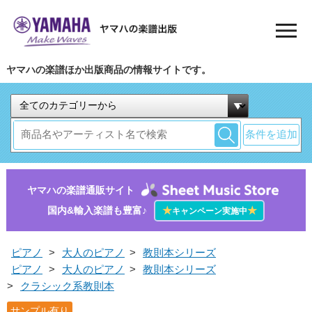
ヤマハの楽譜ほか出版商品の情報サイトです。
条件を追加
ヤマハの楽譜通販サイト
国内&輸入楽譜も豊富♪
★
★
キャンペーン実施中
ピアノ
>
大人のピアノ
>
教則本シリーズ
ピアノ
>
大人のピアノ
>
教則本シリーズ
>
クラシック系教則本
サンプル有り