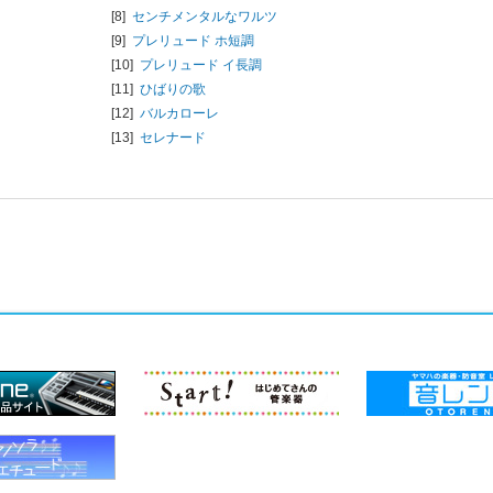
[8]
センチメンタルなワルツ
[9]
プレリュード ホ短調
[10]
プレリュード イ長調
[11]
ひばりの歌
[12]
バルカローレ
[13]
セレナード