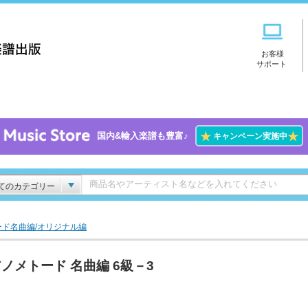
お客様
サポート
★
★
国内&輸入楽譜も豊富♪
キャンペーン実施中
てのカテゴリー
ド名曲編/オリジナル編
ノメトード 名曲編 6級－3