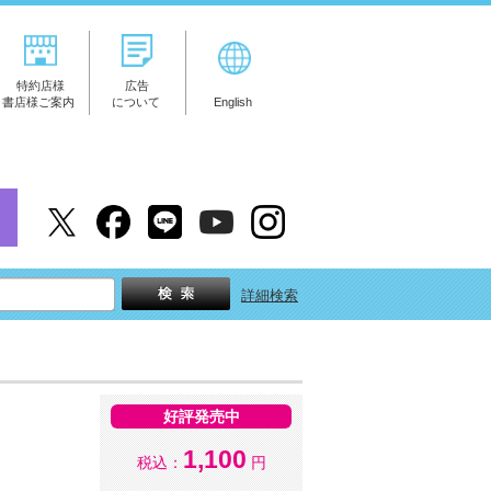
特約店様
広告
書店様ご案内
について
English
詳細検索
好評発売中
1,100
税込：
円