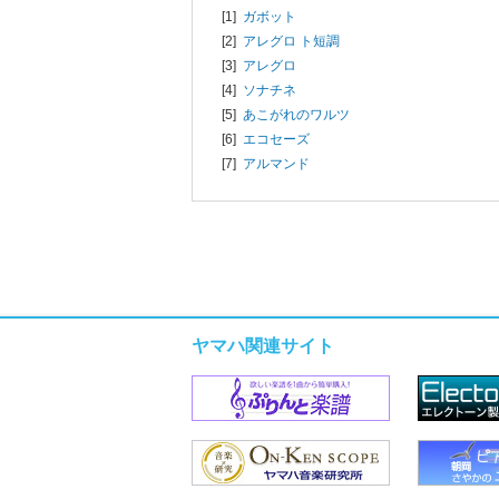
[1]
ガボット
[2]
アレグロ ト短調
[3]
アレグロ
[4]
ソナチネ
[5]
あこがれのワルツ
[6]
エコセーズ
[7]
アルマンド
ヤマハ関連サイト