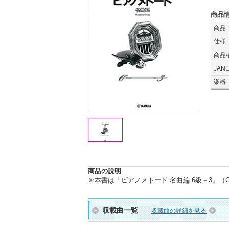
商品
商品
仕様
商品
JAN
楽器
商品の説明
※本書は「ピアノメトード 名曲編 6級－3」（GT
収載曲一覧
収載曲の詳細を見る