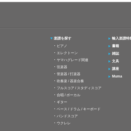
楽譜を探す
輸入楽譜特
ピアノ
書籍
エレクトーン
雑誌
ヤマハグレード関連
文具
弦楽器
講座
管楽器 / 打楽器
Muma
吹奏楽 / 器楽合奏
フルスコア / スタディスコア
合唱 / ボーカル
ギター
ベース / ドラム / キーボード
バンドスコア
ウクレレ