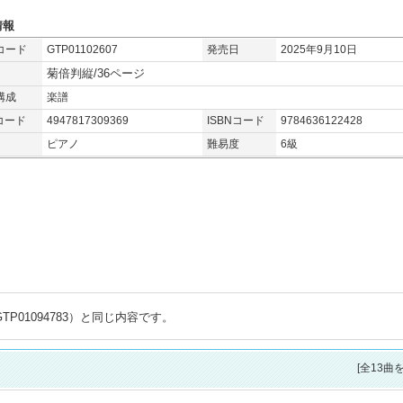
情報
コード
GTP01102607
発売日
2025年9月10日
菊倍判縦/36ページ
構成
楽譜
コード
4947817309369
ISBNコード
9784636122428
ピアノ
難易度
6級
P01094783）と同じ内容です。
[全13曲