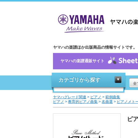
ヤマハの楽譜ほか出版商品の情報サイトです。
ヤマハの楽譜通販サイト
カテゴリから探す
全
ヤマハグレード関連
>
ピアノ
>
範例曲集
ピアノ
>
教育的ピアノ曲集
>
名曲選
>
ピアノメトー
ピア