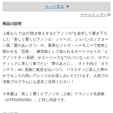
もっと見る
ページトップへ
商品の説明
上級ならではの“聴き映えするピアノソロ”を追求して書き下ろ
した「美しく響くピアノソロ」シリーズ。ショパンのノクター
ン風「愛のあいさつ」や、重厚なジャズ・ハーモニーで悠然と
聴かせる「悲愴」、練習曲として知られるモーツァルトの「ピ
アノソナタ ハ長調」がゴージャスなワルツになったり、ロマン
ティックに美しく奏でたい「夢のあとに」、オトナ向け「タラ
ンテラ」etc. 原曲に敬意を払いつつ、バラエティに富んだ華や
かでセンスの高いアレンジがお楽しみいただけます。人前での
演奏プログラムにも是非ご活用ください！
※本書は「美しく響くピアノソロ（上級）クラシック名曲集
（GTP01091558）」と同じ内容です。