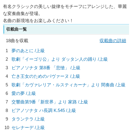
有名クラシックの美しい旋律をモチーフにアレンジした、華麗
な変奏曲集が登場。
名曲の新境地をお楽しみください！
収載曲一覧
18曲を収載
収載曲の詳細
1
夢のあとに /上級
2
歌劇「イーゴリ公」より ダッタン人の踊り /上級
3
ピアノソナタ 第8番 「悲愴」 /上級
4
亡き王女のためのパヴァーヌ /上級
5
歌劇「カヴァレリア・ルスティカーナ」より 間奏曲 /上級
6
愛の夢 /上級
7
交響曲第9番「新世界」より 家路 /上級
8
ピアノソナタ ハ長調 K.545 /上級
9
タランテラ /上級
10
セレナーデ /上級