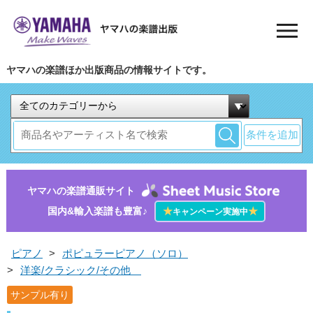
ヤマハの楽譜ほか出版商品の情報サイトです。
条件を追加
ヤマハの楽譜通販サイト
国内&輸入楽譜も豊富♪
★
★
キャンペーン実施中
ピアノ
>
ポピュラーピアノ（ソロ）
>
洋楽/クラシック/その他
サンプル有り