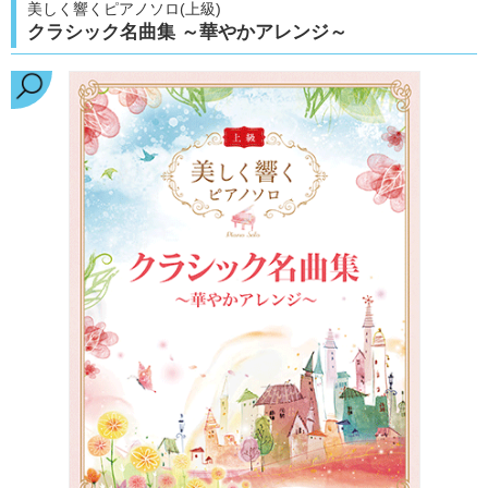
美しく響くピアノソロ(上級)
クラシック名曲集 ～華やかアレンジ～