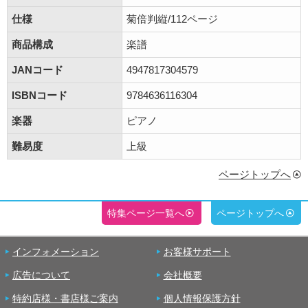
仕様
菊倍判縦/112ページ
商品構成
楽譜
JANコード
4947817304579
ISBNコード
9784636116304
楽器
ピアノ
難易度
上級
ページトップへ
特集ページ一覧へ
ページトップへ
インフォメーション
お客様サポート
広告について
会社概要
特約店様・書店様ご案内
個人情報保護方針