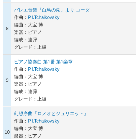
バレエ音楽『白鳥の湖』より コーダ
作曲：
P.I.Tchaikovsky
編曲：大宝 博
8
楽器：ピアノ
編成：連弾
グレード：上級
ピアノ協奏曲 第1番 第1楽章
作曲：
P.I.Tchaikovsky
編曲：大宝 博
9
楽器：ピアノ
編成：連弾
グレード：上級
幻想序曲『ロメオとジュリエット』
作曲：
P.I.Tchaikovsky
編曲：大宝 博
10
楽器：ピアノ