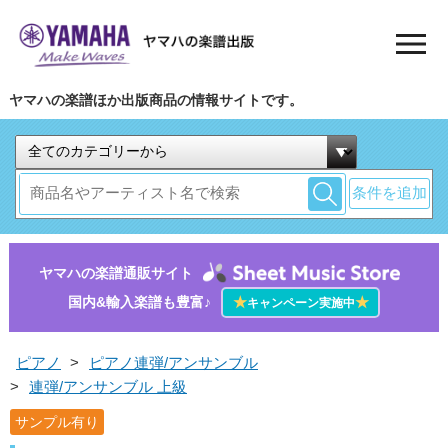
ヤマハの楽譜ほか出版商品の情報サイトです。
条件を追加
ヤマハの楽譜通販サイト
国内&輸入楽譜も豊富♪
★
★
キャンペーン実施中
ピアノ
>
ピアノ連弾/アンサンブル
>
連弾/アンサンブル 上級
サンプル有り