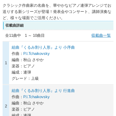
クラシック作曲家の名曲を、華やかなピアノ連弾アレンジでお
送りする新シリーズが登場！発表会やコンサート、講師演奏な
ど、様々な場面でご活用ください。
収載曲詳細
全
11
曲中 1 ～ 10曲目
収載曲一覧
組曲『くるみ割り人形』より 小序曲
作曲：
P.I.Tchaikovsky
編曲：秋山 さやか
1
楽器：ピアノ
編成：連弾
グレード：上級
組曲『くるみ割り人形』より 行進曲
作曲：
P.I.Tchaikovsky
編曲：秋山 さやか
2
楽器：ピアノ
編成：連弾