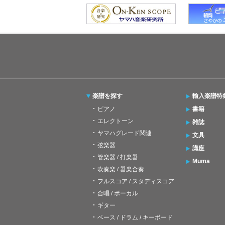
楽譜を探す
輸入楽譜特
ピアノ
書籍
エレクトーン
雑誌
ヤマハグレード関連
文具
弦楽器
講座
管楽器 / 打楽器
Muma
吹奏楽 / 器楽合奏
フルスコア / スタディスコア
合唱 / ボーカル
ギター
ベース / ドラム / キーボード