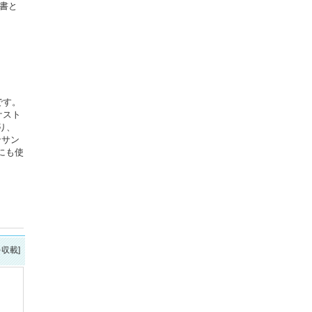
書と
です。
ケスト
り、
ンサン
にも使
を収載]