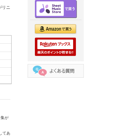
がリニ
ー集が
してあ