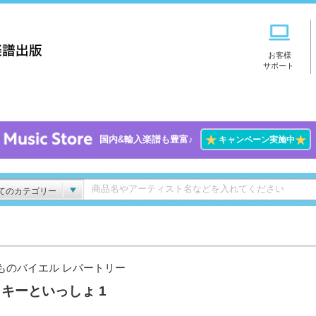
お客様
サポート
★
★
国内&輸入楽譜も豊富♪
キャンペーン実施中
てのカテゴリー
ものバイエル レパートリー
キーといっしょ 1