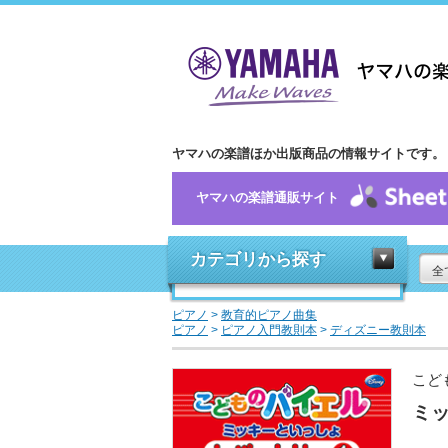
ヤマハの楽譜ほか出版商品の情報サイトです。
ヤマハの楽譜通販サイト
カテゴリから探す
全
ピアノ
>
教育的ピアノ曲集
ピアノ
>
ピアノ入門教則本
>
ディズニー教則本
こど
ミッ