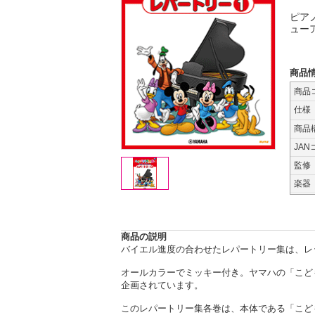
ピア
ュー
商品
商品
仕様
商品
JAN
監修
楽器
商品の説明
バイエル進度の合わせたレパートリー集は、レ
オールカラーでミッキー付き。ヤマハの「こど
企画されています。
このレパートリー集各巻は、本体である「こど