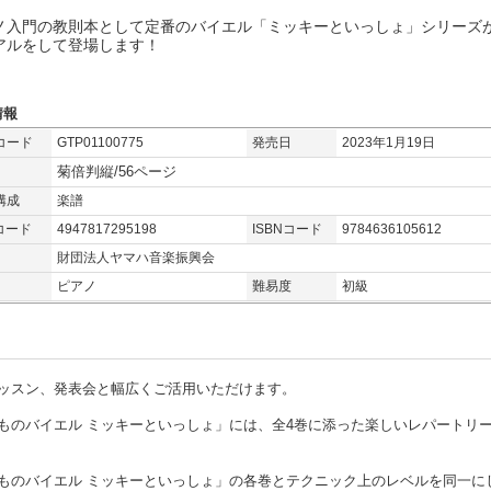
ノ入門の教則本として定番のバイエル「ミッキーといっしょ」シリーズ
アルをして登場します！
情報
コード
GTP01100775
発売日
2023年1月19日
菊倍判縦/56ページ
構成
楽譜
コード
4947817295198
ISBNコード
9784636105612
財団法人ヤマハ音楽振興会
ピアノ
難易度
初級
ッスン、発表会と幅広くご活用いただけます。
ものバイエル ミッキーといっしょ」には、全4巻に添った楽しいレパートリ
ものバイエル ミッキーといっしょ」の各巻とテクニック上のレベルを同一に