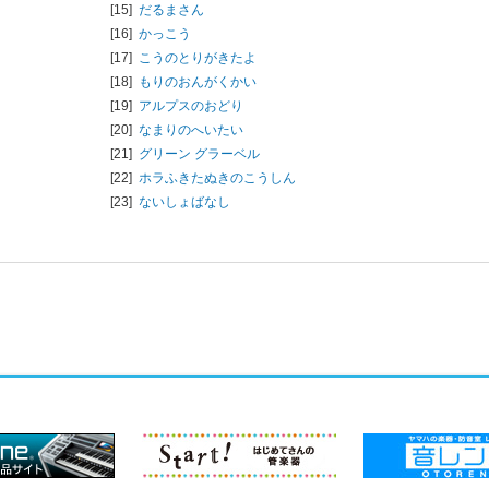
[15]
だるまさん
[16]
かっこう
[17]
こうのとりがきたよ
[18]
もりのおんがくかい
[19]
アルプスのおどり
[20]
なまりのへいたい
[21]
グリーン グラーベル
[22]
ホラふきたぬきのこうしん
[23]
ないしょばなし