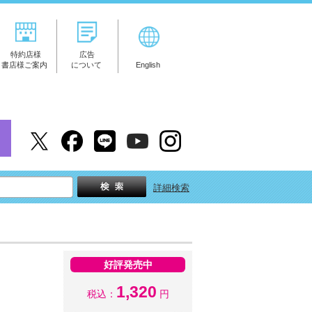
特約店様
広告
書店様ご案内
について
English
詳細検索
好評発売中
1,320
税込：
円