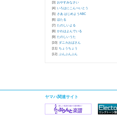
[3]
おやすみなさい
[4]
いろはにこんぺいとう
[5]
さあ はじめようABC
[6]
ほたる
[7]
たのしいよる
[8]
かわはよんでいる
[9]
たのしいうた
[10]
ダニカおばさん
[11]
ちょうちょう
[12]
ぶんぶんぶん
ヤマハ関連サイト