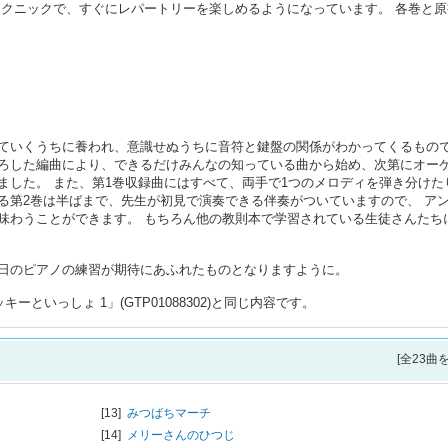
テクニックで、すぐにレパートリーを楽しめるようになっています。 各巻と原
ていくうちに養われ、意識せぬうちに音符と鍵盤の関係がわかってくるもの
ろした編曲により、できるだけみんなの知っている曲から始め、次第にオー
ました。 また、第1巻収録曲にはすべて、両手で1つのメロディを弾き分けた
る第2巻は半ばまで、先生が初見で演奏できる伴奏がついていますので、 ア
味わうことができます。 もちろん他の教則本で学習されている生徒さんたち
日のピアノの練習が期待にあふれたものとなりますように。
といっしょ 1」(GTP01088302)と同じ内容です。
[全23曲
[13]
みつばちマーチ
[14]
メリーさんのひつじ