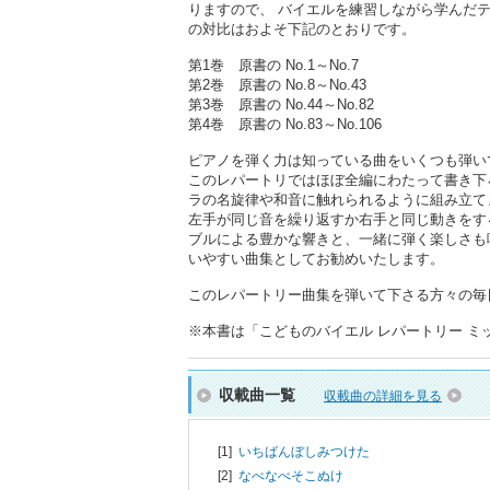
りますので、 バイエルを練習しながら学んだ
の対比はおよそ下記のとおりです。
第1巻 原書の No.1～No.7
第2巻 原書の No.8～No.43
第3巻 原書の No.44～No.82
第4巻 原書の No.83～No.106
ピアノを弾く力は知っている曲をいくつも弾い
このレパートリではほぼ全編にわたって書き下
ラの名旋律や和音に触れられるように組み立て
左手が同じ音を繰り返すか右手と同じ動きをす
ブルによる豊かな響きと、一緒に弾く楽しさも
いやすい曲集としてお勧めいたします。
このレパートリー曲集を弾いて下さる方々の毎
※本書は「こどものバイエル レパートリー ミッキー
収載曲一覧
収載曲の詳細を見る
[1]
いちばんぼしみつけた
[2]
なべなべそこぬけ