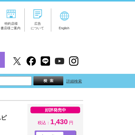
特約店様
広告
書店様ご案内
について
English
詳細検索
好評発売中
んピ
1,430
税込：
円