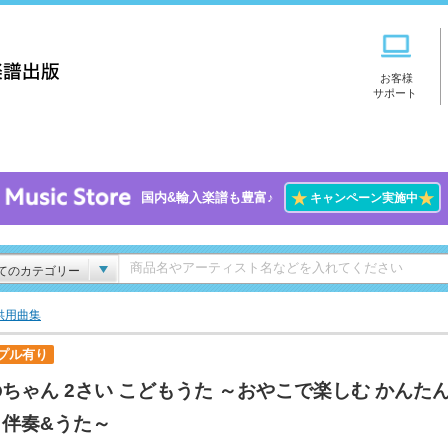
お客様
サポート
★
★
国内&輸入楽譜も豊富♪
キャンペーン実施中
てのカテゴリー
供用曲集
プル有り
ちゃん 2さい こどもうた ～おやこで楽しむ かんた
ノ伴奏&うた～