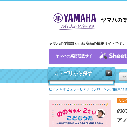
ヤマハの楽譜ほか出版商品の情報サイトです。
ヤマハの楽譜通販サイト
カテゴリから探す
全
ピアノ
>
ポピュラーピアノ（ソロ）
>
入門曲集/子
サン
のの
ア