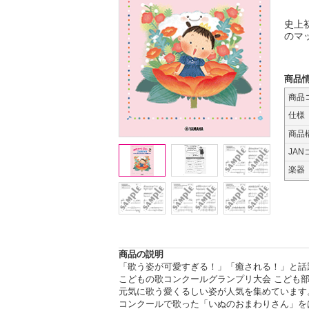
史上
のマ
商品
商品
仕様
商品
JAN
楽器
商品の説明
「歌う姿が可愛すぎる！」「癒される！」と話題
こどもの歌コンクールグランプリ大会 こども
元気に歌う愛くるしい姿が人気を集めています
コンクールで歌った「いぬのおまわりさん」を