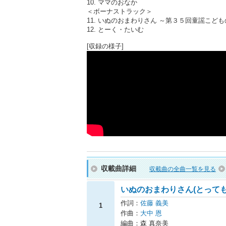
10. ママのおなか
＜ボーナストラック＞
11. いぬのおまわりさん ～第３５回童謡こど
12. とーく・たいむ
[収録の様子]
収載曲詳細
収載曲の全曲一覧を見る
いぬのおまわりさん(とって
作詞：
佐藤 義美
1
作曲：
大中 恩
編曲：森 真奈美