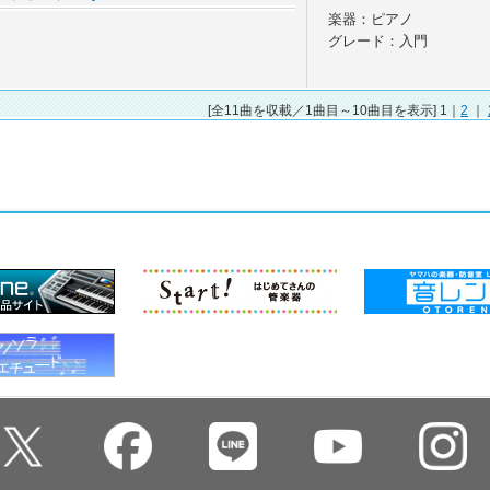
楽器：ピアノ
グレード：入門
[全11曲を収載／1曲目～10曲目を表示] 1｜
2
｜