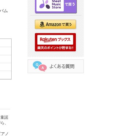
バム
回童謡
がら、
ピアノ