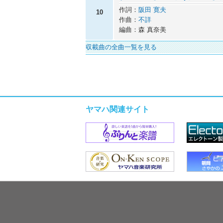
作詞：
阪田 寛夫
10
作曲：
不詳
編曲：森 真奈美
収載曲の全曲一覧を見る
ヤマハ関連サイト