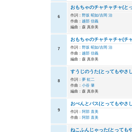
おもちゃのチャチャチャ(と
作詞：
野坂 昭如/吉岡 治
6
作曲：
越部 信義
編曲：森 真奈美
おもちゃのチャチャチャ(チ
作詞：
野坂 昭如/吉岡 治
7
作曲：
越部 信義
編曲：森 真奈美
すうじのうた(とってもやさし
作詞：
夢 虹二
8
作曲：
小谷 肇
編曲：森 真奈美
おべんとバス(とってもやさし
9
作詞：
阿部 直美
作曲：
阿部 直美
ねこふんじゃった(とってもや