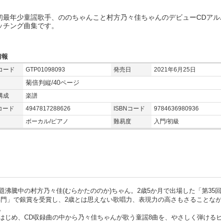
初最年少童謡歌手、ののちゃんこと村方乃々佳ちゃんのデビューCDアル
ッチング曲集です。
情報
コード
GTP01098093
発売日
2021年6月25日
菊倍判縦/40ページ
構成
楽譜
コード
4947817288626
ISBNコード
9784636980936
ボーカル/ピアノ
難易度
入門/初級
沸騰中の村方乃々佳(むらかたののか)ちゃん。2歳5か月で出場した「第35
部門」で銀賞を受賞し、2歳とは思えない歌唱力、表現力の高さもさることな
。
はじめ、CD収録曲の中から乃々佳ちゃんが歌う童謡8曲を、やさしく弾ける