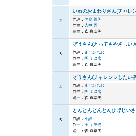
いぬのおまわりさん(チャレ
作詞：
佐藤 義美
2
作曲：
大中 恩
編曲：森 真奈美
ぞうさん(とってもやさしい入
作詞：
まどみちお
3
作曲：
團 伊玖磨
編曲：森 真奈美
ぞうさん(チャレンジしたい初
作詞：
まどみちお
4
作曲：
團 伊玖磨
編曲：森 真奈美
とんとんとんとんひげじいさ
作詞：
不詳
5
作曲：
玉山 英光
編曲：森 真奈美