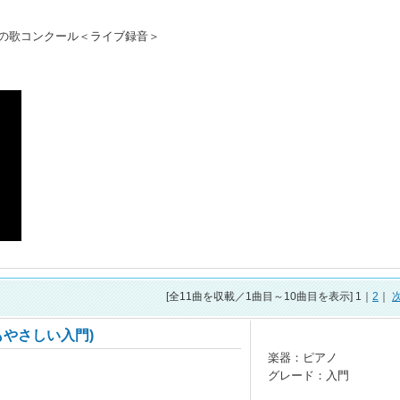
もの歌コンクール＜ライブ録音＞
[全
11
曲を収載／1曲目～10曲目を表示] 1｜
2
｜
もやさしい入門)
楽器：ピアノ
グレード：入門