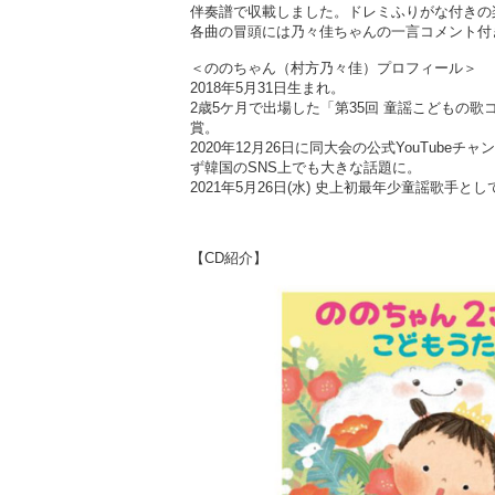
伴奏譜で収載しました。ドレミふりがな付きの
各曲の冒頭には乃々佳ちゃんの一言コメント付
＜ののちゃん（村方乃々佳）プロフィール＞
2018年5月31日生まれ。
2歳5ケ月で出場した「第35回 童謡こどもの
賞。
2020年12月26日に同大会の公式YouTu
ず韓国のSNS上でも大きな話題に。
2021年5月26日(水) 史上初最年少童謡歌手
【CD紹介】