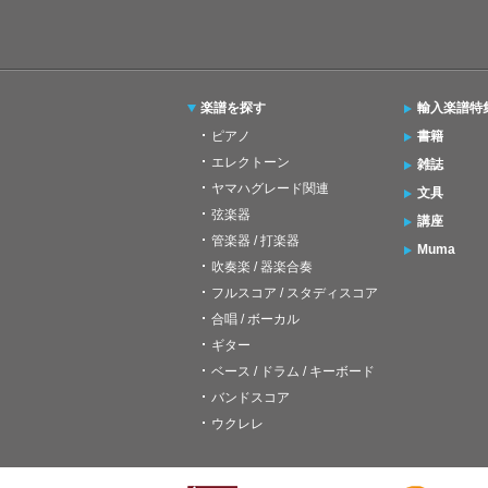
楽譜を探す
輸入楽譜特
ピアノ
書籍
エレクトーン
雑誌
ヤマハグレード関連
文具
弦楽器
講座
管楽器 / 打楽器
Muma
吹奏楽 / 器楽合奏
フルスコア / スタディスコア
合唱 / ボーカル
ギター
ベース / ドラム / キーボード
バンドスコア
ウクレレ