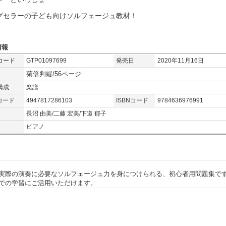
グセラーの子ども向けソルフェージュ教材！
情報
コード
GTP01097699
発売日
2020年11月16日
菊倍判縦/56ページ
構成
楽譜
コード
4947817286103
ISBNコード
9784636976991
長沼 由美/二藤 宏美/下道 郁子
ピアノ
実際の演奏に必要なソルフェージュ力を身につけられる、初心者用問題集で
での学習にご活用いただけます。