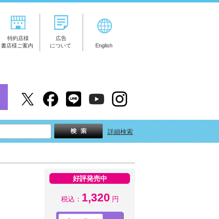
特約店様
広告
書店様ご案内
について
English
詳細検索
好評発売中
1,320
税込：
円