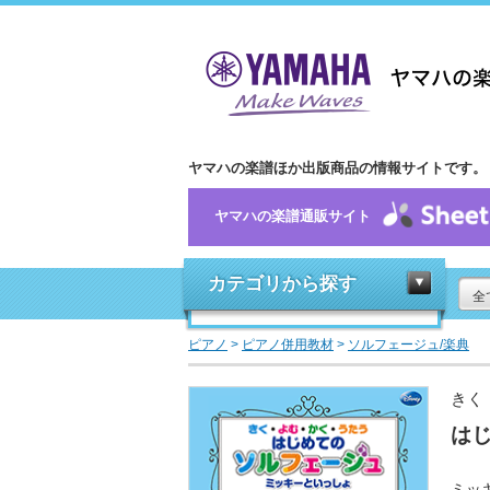
ヤマハの楽譜ほか出版商品の情報サイトです。
ヤマハの楽譜通販サイト
カテゴリから探す
全
ピアノ
>
ピアノ併用教材
>
ソルフェージュ/楽典
きく
はじ
ミッ