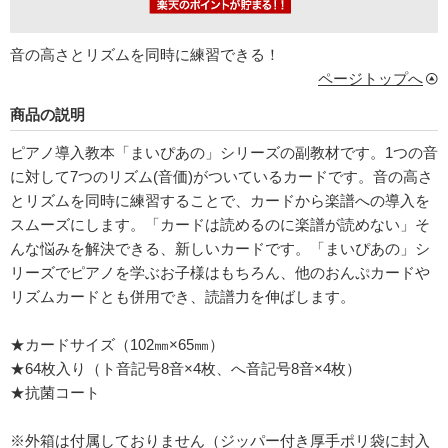
音の高さとリズムを同時に練習できる！
ページトップへ
商品の説明
ピアノ導入教本「まいぴあの」シリーズの副教材です。1つの音
に対して7つのリズム(音価)がついているカードです。音の高さ
とリズムを同時に練習することで、カードから楽譜への導入を
スムーズにします。「カードは読めるのに楽譜が読めない」そ
んな悩みを解決できる、新しいカードです。「まいぴあの」シ
リーズでピアノを学ぶお子様はもちろん、他のおんぷカードや
リズムカードとも併用でき、読譜力を伸ばします。
★カードサイズ（102㎜×65㎜）
★64枚入り（ト音記号8音×4枚、へ音記号8音×4枚）
★抗菌コート
※外箱は付属しておりません（ジッパー付き厚手ポリ袋に封入