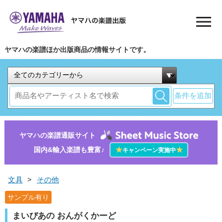
ヤマハの楽譜ほか出版商品の情報サイトです。
条件を追加
ヤマハの楽譜通販サイト
国内&輸入楽譜も豊富♪
★
★
キャンペーン実施中
文具
>
その他
サンプル有り
まいぴあの おんがくかーど