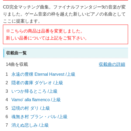
CD完全マッチング曲集。ファイナルファンタジー9の音楽が変
りました。ゲーム音楽の枠を越えた新しいピアノの名曲として
ここに提案します。
※こちらの商品は品番を変更しました。
新しい品番については上記をご覧下さい。
収載曲一覧
14曲を収載
収載曲の詳細
1
永遠の豊穣 Eternal Harvest /上級
2
隠者の書庫 ダゲレオ /上級
3
いつか帰るところ /上級
4
Vamo' alla flamenco /上級
5
辺境の村 ダリ /上級
6
魂無き村 ブラン・バル /上級
7
消えぬ悲しみ /上級