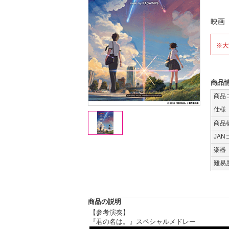
映画
※大
商品
商品
仕様
商品
JAN
楽器
難易
商品の説明