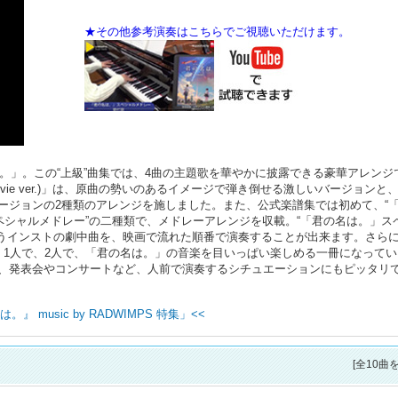
は。」。この“上級”曲集では、4曲の主題歌を華やかに披露できる豪華アレンジ
vie ver.)」は、原曲の勢いのあるイメージで弾き倒せる激しいバージョンと
ージョンの2種類のアレンジを施しました。また、公式楽譜集では初めて、“
ペシャルメドレー”の二種類で、メドレーアレンジを収載。“「君の名は。」ス
合うインストの劇中曲を、映画で流れた順番で演奏することが出来ます。さら
。1人で、2人で、「君の名は。」の音楽を目いっぱい楽しめる一冊になってい
、発表会やコンサートなど、人前で演奏するシチュエーションにもピッタリ
music by RADWIMPS 特集」<<
[全10曲