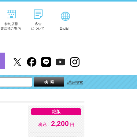
特約店様
広告
書店様ご案内
について
English
詳細検索
絶版
2,200
税込：
円