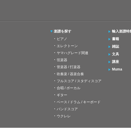
楽譜を探す
輸入楽譜特
ピアノ
書籍
エレクトーン
雑誌
ヤマハグレード関連
文具
弦楽器
講座
管楽器 / 打楽器
Muma
吹奏楽 / 器楽合奏
フルスコア / スタディスコア
合唱 / ボーカル
ギター
ベース / ドラム / キーボード
バンドスコア
ウクレレ