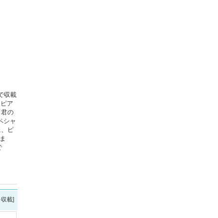
で収載
、ピア
「君の
ペシャ
に、ピ
ま
で
を収載]