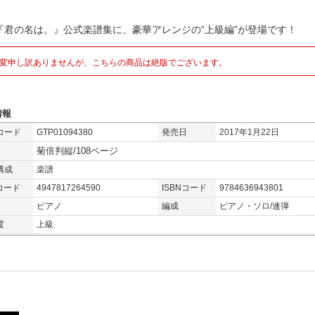
『君の名は。』公式楽譜集に、豪華アレンジの“上級編”が登場です！
変申し訳ありませんが、こちらの商品は絶版でございます。
情報
コード
GTP01094380
発売日
2017年1月22日
菊倍判縦/108ページ
構成
楽譜
コード
4947817264590
ISBNコード
9784636943801
ピアノ
編成
ピアノ・ソロ/連弾
度
上級