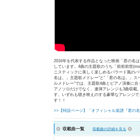
2016年を代表する作品となった映画「君の名
しています。4曲の主題歌のうち「前前前世(mo
ニスティックに美しく楽しめるバラード風のバ
名は。」主題歌メドレー”と“「君の名は。」ス
ルメドレー”では、主題歌4曲とピアノ演奏に
アノソロだけでなく、連弾アレンジも3曲収載
す。いずれも聴き映えのする豪華なアレンジで
す！！
>>【特設ページ】「オフィシャル楽譜『君の名は。』 
収載曲一覧
収載曲の詳細を見る