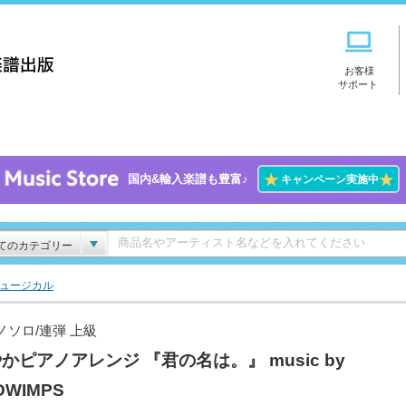
お客様
サポート
★
★
国内&輸入楽譜も豊富♪
キャンペーン実施中
てのカテゴリー
ミュージカル
ノソロ/連弾 上級
かピアノアレンジ 『君の名は。』 music by
DWIMPS