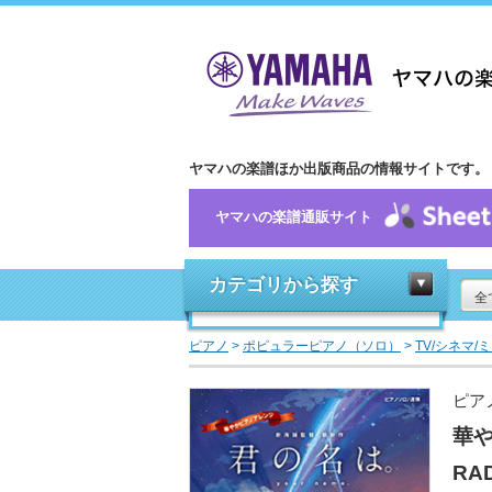
ヤマハの楽譜ほか出版商品の情報サイトです。
ヤマハの楽譜通販サイト
カテゴリから探す
全
ピアノ
>
ポピュラーピアノ（ソロ）
>
TV/シネマ/
ピア
華や
RA