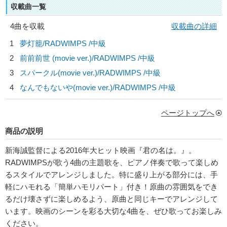
収載曲一覧
4曲を収載
収載曲の詳細
1
夢灯籠/
RADWIMPS
/中級
2
前前前世 (movie ver.)/
RADWIMPS
/中級
3
スパークル(movie ver.)/
RADWIMPS
/中級
4
なんでもないや(movie ver.)/
RADWIMPS
/中級
ページトップへ
商品の説明
新海誠監督による2016年大ヒット映画『君の名は。』。
RADWIMPSが歌う4曲の主題歌を、ピアノ伴奏で歌って楽しめ
るスタイルでアレンジしました。特に盛り上がる部分には、手
軽にハモれる「簡単ハモリパート」付き！原曲の雰囲気をでき
るだけ壊さずに楽しめるよう、原曲と同じキーでアレンジして
います。映画のシーンを彩る大切な4曲を、ぜひ歌ってお楽しみ
ください。