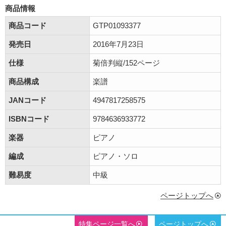
商品情報
商品コード
GTP01093377
発売日
2016年7月23日
仕様
菊倍判縦/152ページ
商品構成
楽譜
JANコード
4947817258575
ISBNコード
9784636933772
楽器
ピアノ
編成
ピアノ・ソロ
難易度
中級
ページトップへ
特集ページ一覧へ
ページトップへ