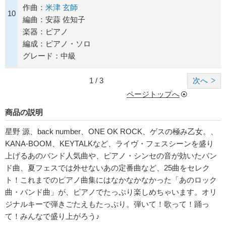
作曲：
米津 玄師
10
編曲：安蒜 佐知子
楽器：ピアノ
編成：ピアノ・ソロ
グレード：中級
1 / 3
次へ
ページトップへ
商品の説明
星野 源、back number、ONE OK ROCK、ゲスの極み乙女。、
KANA-BOOM、KEYTALKなど、ライヴ・フェスシーンを盛り
上げるあのバンド人気曲や、ピアノ・シンセの音が効いたバン
ド曲、夏フェスでは外せないあの定番曲など、25曲をセレク
ト！これまでのピアノ曲集にはなかなかなかった「あのロック
曲・バンド曲」が、ピアノでたっぷり楽しめちゃいます。オリ
ジナルキーで弾きごたえもたっぷり。弾いて！歌って！踊っ
て！みんなで盛り上がろう♪