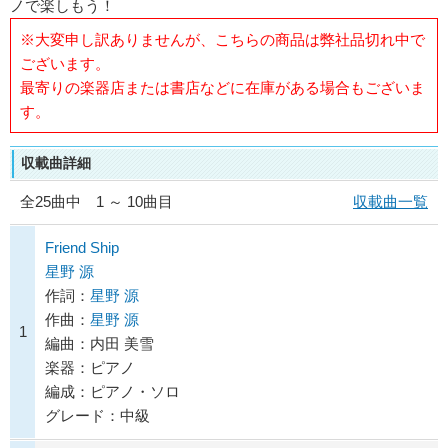
ノで楽しもう！
※大変申し訳ありませんが、こちらの商品は弊社品切れ中で
ございます。
最寄りの楽器店または書店などに在庫がある場合もございま
す。
収載曲詳細
全
25
曲中 1 ～ 10曲目
収載曲一覧
Friend Ship
星野 源
作詞：
星野 源
作曲：
星野 源
1
編曲：内田 美雪
楽器：ピアノ
編成：ピアノ・ソロ
グレード：中級