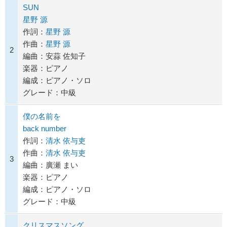
SUN
星野 源
作詞：
星野 源
作曲：
星野 源
2
編曲：安蒜 佐知子
楽器：ピアノ
編成：ピアノ・ソロ
グレード：中級
僕の名前を
back number
作詞：
清水 依与吏
作曲：
清水 依与吏
3
編曲：廣瀬 まい
楽器：ピアノ
編成：ピアノ・ソロ
グレード：中級
クリスマスソング