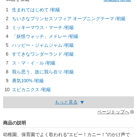
1
生まれてはじめて /初級
2
ちいさなプリンセスソフィア オープニングテーマ /初級
3
ミッキーマウス・マーチ /初級
4
「妖怪ウォッチ」メドレー /初級
5
ハッピー・ジャムジャム /初級
6
すてきなワンダーランド /初級
7
ス・マ・イ・ル /初級
8
我ら思う、故に我ら在り /初級
9
勇気100% /初級
10
エビカニクス /初級
もっと見る
ページトップへ
商品の説明
幼稚園、保育園でよく歌われる“エビー！カニー！”のかけ声で