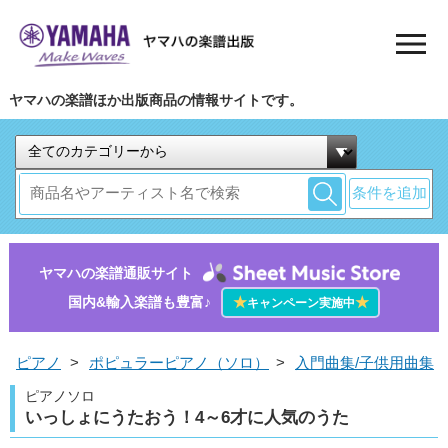
ヤマハの楽譜ほか出版商品の情報サイトです。
条件を追加
ヤマハの楽譜通販サイト
国内&輸入楽譜も豊富♪
★
★
キャンペーン実施中
ピアノ
>
ポピュラーピアノ（ソロ）
>
入門曲集/子供用曲集
ピアノソロ
いっしょにうたおう！4～6才に人気のうた