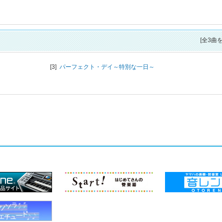
[全3曲
[3]
パーフェクト・デイ～特別な一日～