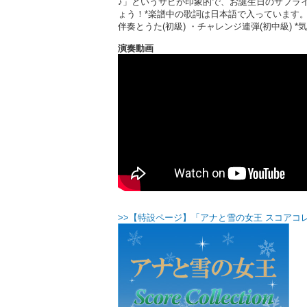
♪」というサビが印象的で、お誕生日のサプラ
ょう！*楽譜中の歌詞は日本語で入っています。
伴奏とうた(初級) ・チャレンジ連弾(初中級)
演奏動画
>>【特設ページ】「アナと雪の女王 スコアコ