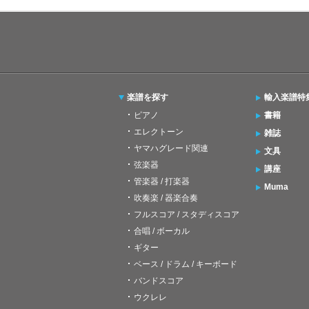
楽譜を探す
輸入楽譜特
ピアノ
書籍
エレクトーン
雑誌
ヤマハグレード関連
文具
弦楽器
講座
管楽器 / 打楽器
Muma
吹奏楽 / 器楽合奏
フルスコア / スタディスコア
合唱 / ボーカル
ギター
ベース / ドラム / キーボード
バンドスコア
ウクレレ