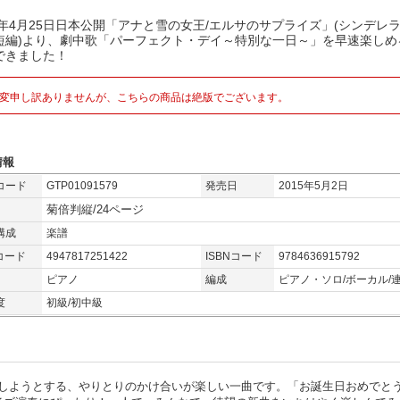
15年4月25日日本公開「アナと雪の女王/エルサのサプライズ」(シンデレ
短編)より、劇中歌「パーフェクト・デイ～特別な一日～」を早速楽しめ
できました！
変申し訳ありませんが、こちらの商品は絶版でございます。
情報
コード
GTP01091579
発売日
2015年5月2日
菊倍判縦/24ページ
構成
楽譜
コード
4947817251422
ISBNコード
9784636915792
ピアノ
編成
ピアノ・ソロ/ボーカル/
度
初級/初中級
しようとする、やりとりのかけ合いが楽しい一曲です。「お誕生日おめでと