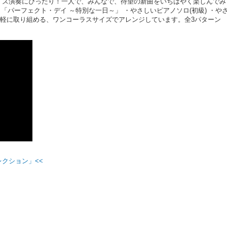
イズ演奏にぴったり！一人で、みんなで、待望の新曲をいちはやく楽しんでみ
「パーフェクト・デイ ～特別な一日～」 ・やさしいピアノソロ(初級) ・や
 *気軽に取り組める、ワンコーラスサイズでアレンジしています。全3パターン
レクション」<<