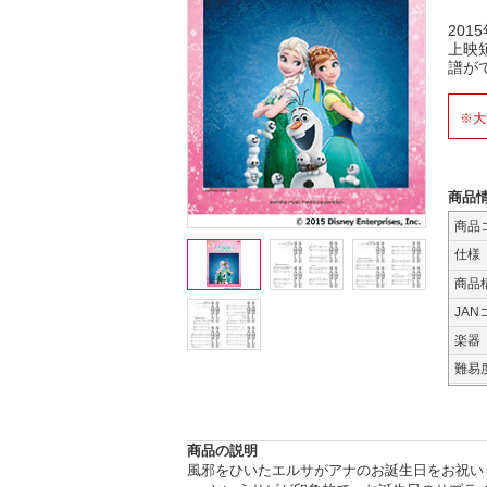
20
上映
譜が
※大
商品
商品
仕様
商品
JAN
楽器
難易
商品の説明
風邪をひいたエルサがアナのお誕生日をお祝い