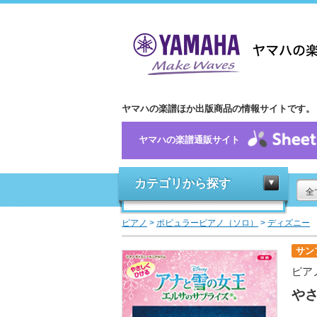
ヤマハの楽譜ほか出版商品の情報サイトです。
ヤマハの楽譜通販サイト
カテゴリから探す
全
ピアノ
>
ポピュラーピアノ（ソロ）
>
ディズニー
サン
ピア
や