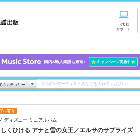
お客様
サポート
★
★
国内&輸入楽譜も豊富♪
キャンペーン実施中
てのカテゴリー
プル有り
ノ ディズニー ミニアルバム
さしくひける アナと雪の女王／エルサのサプライズ