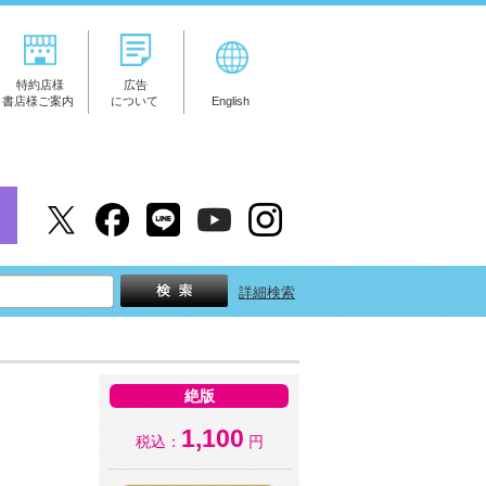
特約店様
広告
書店様ご案内
について
English
詳細検索
絶版
1,100
税込：
円