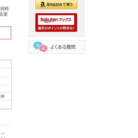
ラ同時
る楽
連弾
う～