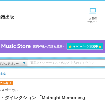
お客様
サポート
★
★
国内&輸入楽譜も豊富♪
キャンペーン実施中
てのカテゴリー
ト曲集
プル有り
ノ&ボーカル
・ダイレクション 「Midnight Memories」