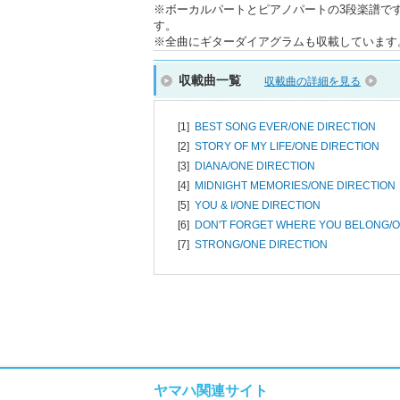
※ボーカルパートとピアノパートの3段楽譜で
す。
※全曲にギターダイアグラムも収載しています
収載曲一覧
収載曲の詳細を見る
[1]
BEST SONG EVER/
ONE DIRECTION
[2]
STORY OF MY LIFE/
ONE DIRECTION
[3]
DIANA/
ONE DIRECTION
[4]
MIDNIGHT MEMORIES/
ONE DIRECTION
[5]
YOU & I/
ONE DIRECTION
[6]
DON'T FORGET WHERE YOU BELONG/
O
[7]
STRONG/
ONE DIRECTION
ヤマハ関連サイト