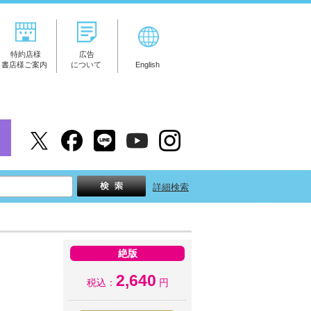
特約店様
広告
書店様ご案内
について
English
詳細検索
絶版
2,640
税込：
円