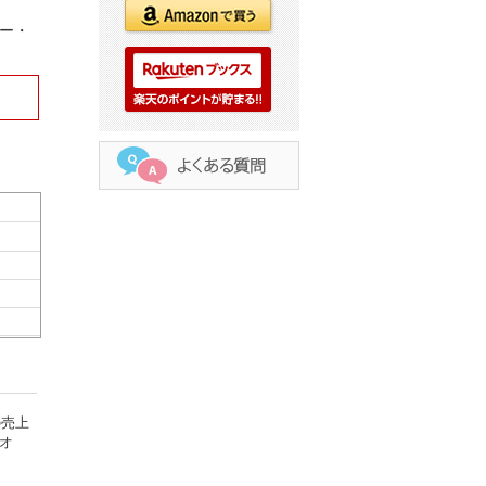
リー・
の売上
オ