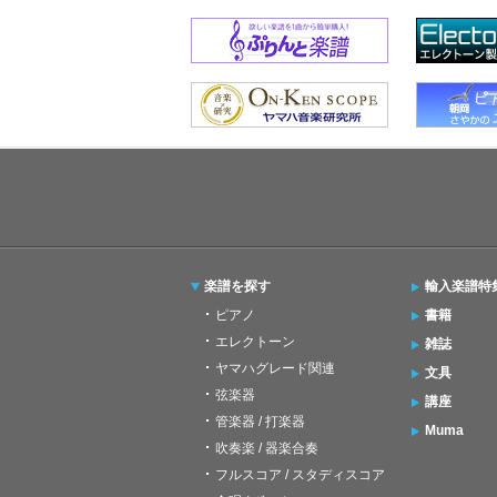
楽譜を探す
輸入楽譜特
ピアノ
書籍
エレクトーン
雑誌
ヤマハグレード関連
文具
弦楽器
講座
管楽器 / 打楽器
Muma
吹奏楽 / 器楽合奏
フルスコア / スタディスコア