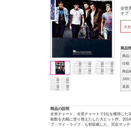
全世
オブ
※大
商品
商品
仕様
商品
JAN
楽器
商品の説明
全米チャート、全英チャートで1位を獲得した3
枚数を大幅に塗り替えたした大ヒット作。201
ブ・マイ・ライフ」も初収載した、完全マッチ