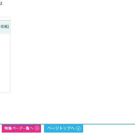
ま
を収載]