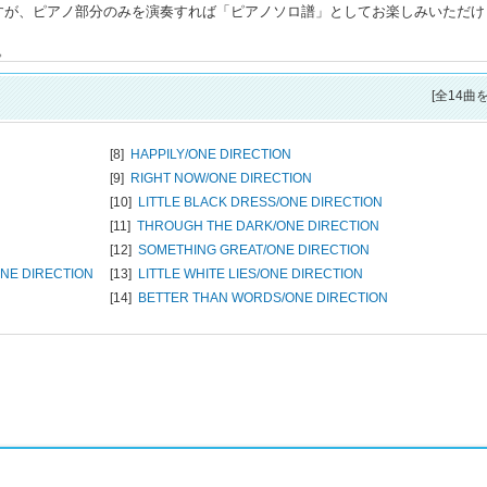
すが、ピアノ部分のみを演奏すれば「ピアノソロ譜」としてお楽しみいただけ
。
[全14曲
[8]
HAPPILY/
ONE DIRECTION
[9]
RIGHT NOW/
ONE DIRECTION
[10]
LITTLE BLACK DRESS/
ONE DIRECTION
[11]
THROUGH THE DARK/
ONE DIRECTION
[12]
SOMETHING GREAT/
ONE DIRECTION
NE DIRECTION
[13]
LITTLE WHITE LIES/
ONE DIRECTION
[14]
BETTER THAN WORDS/
ONE DIRECTION