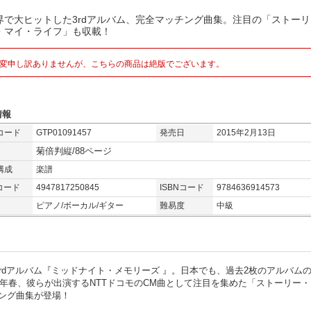
界で大ヒットした3rdアルバム、完全マッチング曲集。注目の「ストー
・マイ・ライフ」も収載！
変申し訳ありませんが、こちらの商品は絶版でございます。
情報
コード
GTP01091457
発売日
2015年2月13日
菊倍判縦/88ページ
構成
楽譜
コード
4947817250845
ISBNコード
9784636914573
ピアノ/ボーカル/ギター
難易度
中級
rdアルバム『ミッドナイト・メモリーズ 』。日本でも、過去2枚のアルバム
4年春、彼らが出演するNTTドコモのCM曲として注目を集めた「ストーリー・
ング曲集が登場！