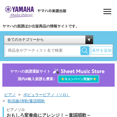
ヤマハの楽譜ほか出版商品の情報サイトです。
条件を追加
ヤマハの楽譜通販サイト
国内&輸入楽譜も豊富♪
★
★
キャンペーン実施中
ピアノ
>
ポピュラーピアノ（ソロ）
>
歌謡曲/演歌/童謡唱歌
ピアノソロ
おもしろ変奏曲にアレンジ！～童謡唱歌～