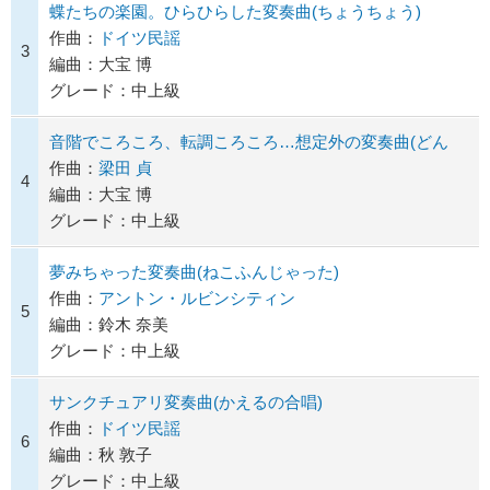
蝶たちの楽園。ひらひらした変奏曲(ちょうちょう)
作曲：
ドイツ民謡
3
編曲：大宝 博
グレード：中上級
音階でころころ、転調ころころ…想定外の変奏曲(どん
作曲：
梁田 貞
4
編曲：大宝 博
グレード：中上級
夢みちゃった変奏曲(ねこふんじゃった)
作曲：
アントン・ルビンシティン
5
編曲：鈴木 奈美
グレード：中上級
サンクチュアリ変奏曲(かえるの合唱)
作曲：
ドイツ民謡
6
編曲：秋 敦子
グレード：中上級