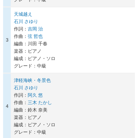
天城越え
石川 さゆり
作詞：
吉岡 治
作曲：
弦 哲也
3
編曲：川田 千春
楽器：ピアノ
編成：ピアノ・ソロ
グレード：中級
津軽海峡・冬景色
石川 さゆり
作詞：
阿久 悠
作曲：
三木 たかし
4
編曲：鈴木 奈美
楽器：ピアノ
編成：ピアノ・ソロ
グレード：中級