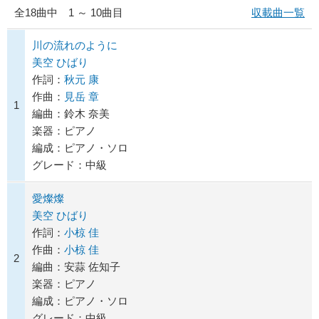
全
18
曲中 1 ～ 10曲目
収載曲一覧
川の流れのように
美空 ひばり
作詞：
秋元 康
作曲：
見岳 章
1
編曲：鈴木 奈美
楽器：ピアノ
編成：ピアノ・ソロ
グレード：中級
愛燦燦
美空 ひばり
作詞：
小椋 佳
作曲：
小椋 佳
2
編曲：安蒜 佐知子
楽器：ピアノ
編成：ピアノ・ソロ
グレード：中級