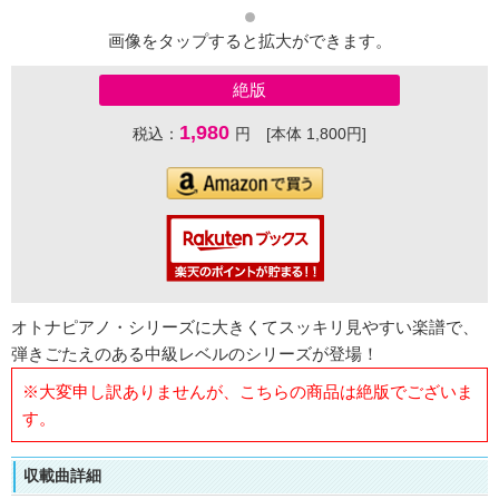
画像をタップすると拡大ができます。
絶版
1,980
税込：
円 [本体 1,800円]
オトナピアノ・シリーズに大きくてスッキリ見やすい楽譜で、
弾きごたえのある中級レベルのシリーズが登場！
※大変申し訳ありませんが、こちらの商品は絶版でございま
す。
収載曲詳細