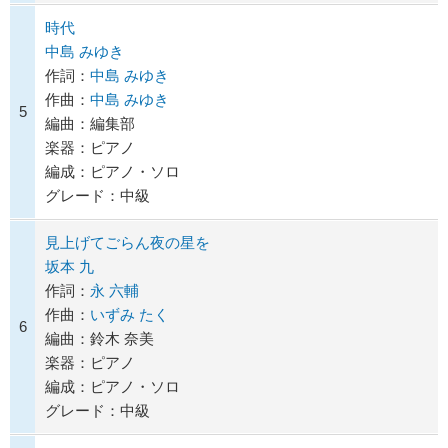
時代
中島 みゆき
作詞：
中島 みゆき
作曲：
中島 みゆき
5
編曲：編集部
楽器：ピアノ
編成：ピアノ・ソロ
グレード：中級
見上げてごらん夜の星を
坂本 九
作詞：
永 六輔
作曲：
いずみ たく
6
編曲：鈴木 奈美
楽器：ピアノ
編成：ピアノ・ソロ
グレード：中級