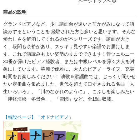
ページトップへ
商品の説明
グランドピアノなど、少し譜面台が遠いと前かがみになって譜
読みするということを 経験された方も多いと思います。そんな
煩わしさを解消してくれるのが本シリーズです。譜面が大き
く、段間も余裕があり、スッキリ見やすい楽譜でお届けしま
す。これで譜読みもよい姿勢のままでできます！昔ツェルニー
30番が弾けたピアノ経験者、または中級レベルを弾く大人を対
象にしています。華麗で優雅に、大人のピアノ・ライフ、充実
時間をお楽しみください！ 演歌＆歌謡曲では、じっくり聞かせ
たい定番曲を集めました。世代を超えて口ずさまれる名曲「人
生いろいろ」、「川のながれのように」、こぶしを楽しみたい
「津軽海峡・冬景色」、「雪國」など、全18曲収載。
【特設ページ】「オトナピアノ」