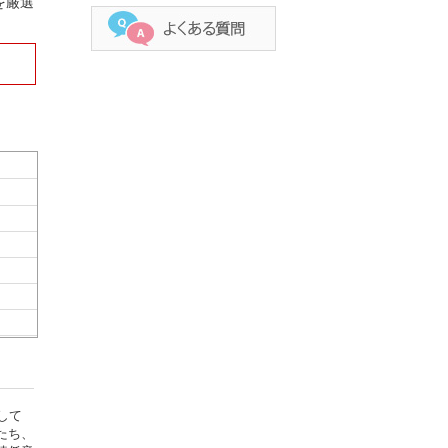
を厳選
して
たち、