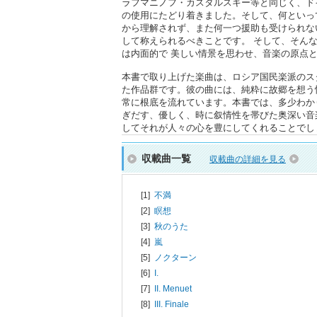
ラフマニノフ・カスタルスキー等と同じく、ド
の使用にたどり着きました。そして、何といっ
から理解されず、また何一つ援助も受けられな
して称えられるべきことです。 そして、そん
は内面的で 美しい情景を思わせ、音楽の原点
本書で取り上げた楽曲は、ロシア国民楽派のス
た作品群です。彼の曲には、純粋に故郷を想う
常に根底を流れています。本書では、多少わか
ぎだす、優しく、時に叙情性を帯びた奥深い音
してそれが人々の心を豊にしてくれることでし
収載曲一覧
収載曲の詳細を見る
[1]
不満
[2]
瞑想
[3]
秋のうた
[4]
嵐
[5]
ノクターン
[6]
I.
[7]
II. Menuet
[8]
III. Finale