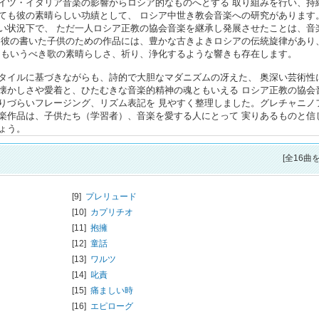
イツ・イタリア音楽の影響からロシア的なものへとする 取り組みを行い、持
ても彼の素晴らしい功績として、 ロシア中世き教会音楽への研究があります
い状況下で、 ただ一人ロシア正教の協会音楽を継承し発展させたことは、音
な彼の書いた子供のための作品には、豊かな古きよきロシアの伝統旋律があり
ともいうべき歌の素晴らしさ、祈り、浄化するような響きも存在します。
タイルに基づきながらも、詩的で大胆なマダニズムの冴えた、 奥深い芸術性
懐かしさや愛着と、ひたむきな音楽的精神の魂ともいえる ロシア正教の協会
りづらいフレージング、リズム表記を 見やすく整理しました。グレチャニノ
楽作品は、子供たち（学習者）、音楽を愛する人にとって 実りあるものと信
ょう。
[全16曲
[9]
プレリュード
[10]
カプリチオ
[11]
抱擁
[12]
童話
[13]
ワルツ
[14]
叱責
[15]
痛ましい時
[16]
エピローグ