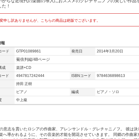
いがちな近現代の楽曲の導入におススメのグレチャニノフの美しい作品
した！
変申し訳ありませんが、こちらの商品は絶版でございます。
情報
コード
GTP01089861
発売日
2014年3月20日
菊倍判縦/48ページ
構成
楽譜+CD
コード
4947817242444
ISBNコード
9784636898613
持田 正樹
ピアノ
編成
ピアノ・ソロ
度
中上級
らの意志を貫いたロシアの作曲家、アレンサンドル・グレチャニノフ。 彼は決
楽へ導かれるように、その音楽的才能を開花させていきます。 同郷の作曲家