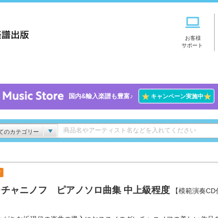
お客様
サポート
★
★
国内&輸入楽譜も豊富♪
キャンペーン実施中
てのカテゴリー
付
レチャニノフ ピアノソロ曲集 中上級程度
【模範演奏CD