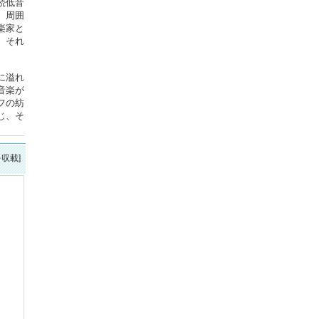
続低音
。周囲
楽家と
、それ
に溢れ
音楽が
フの紡
じ、そ
を収載]