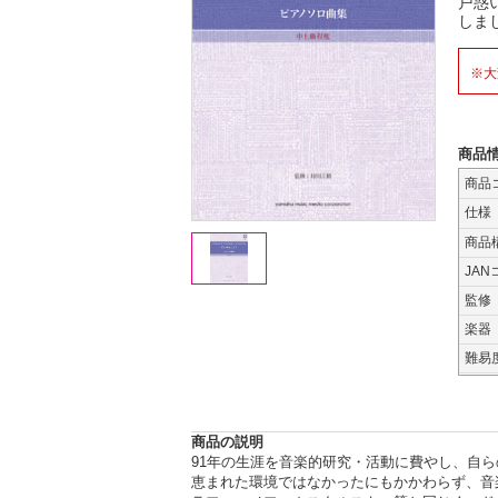
戸惑
しま
※大
商品
商品
仕様
商品
JAN
監修
楽器
難易
商品の説明
91年の生涯を音楽的研究・活動に費やし、自
恵まれた環境ではなかったにもかかわらず、音