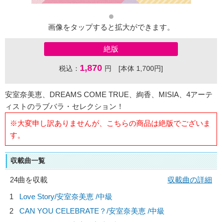
画像をタップすると拡大ができます。
絶版
1,870
税込：
円 [本体 1,700円]
安室奈美恵、DREAMS COME TRUE、絢香、MISIA、4アーテ
ィストのラブバラ・セレクション！
※大変申し訳ありませんが、こちらの商品は絶版でございま
す。
収載曲一覧
24曲を収載
収載曲の詳細
1
Love Story/
安室奈美恵
/中級
2
CAN YOU CELEBRATE？/
安室奈美恵
/中級