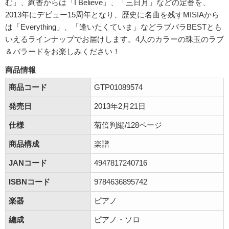
む」、絢香からは「I Believe」、「三日月」などの定番を、
2013年にデビュー15周年となり、歴史に名曲を残すMISIAから
は「Everything」、「逢いたくていま」などラブバラBESTとも
いえるラインナップでお届けします。4人のカラーの珠玉のラブ
＆バラードをお楽しみください！
商品情報
商品コード
GTP01089574
発売日
2013年2月21日
仕様
菊倍判縦/128ページ
商品構成
楽譜
JANコード
4947817240716
ISBNコード
9784636895742
楽器
ピアノ
編成
ピアノ・ソロ