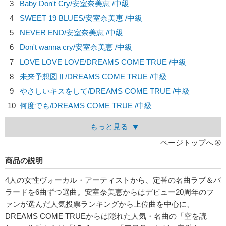
3
Baby Don't Cry/
安室奈美恵
/中級
4
SWEET 19 BLUES/
安室奈美恵
/中級
5
NEVER END/
安室奈美恵
/中級
6
Don't wanna cry/
安室奈美恵
/中級
7
LOVE LOVE LOVE/
DREAMS COME TRUE
/中級
8
未来予想図Ⅱ/
DREAMS COME TRUE
/中級
9
やさしいキスをして/
DREAMS COME TRUE
/中級
10
何度でも/
DREAMS COME TRUE
/中級
もっと見る
ページトップへ
商品の説明
4人の女性ヴォーカル・アーティストから、定番の名曲ラブ＆バ
ラードを6曲ずつ選曲。安室奈美恵からはデビュー20周年のフ
ァンが選んだ人気投票ランキングから上位曲を中心に、
DREAMS COME TRUEからは隠れた人気・名曲の「空を読