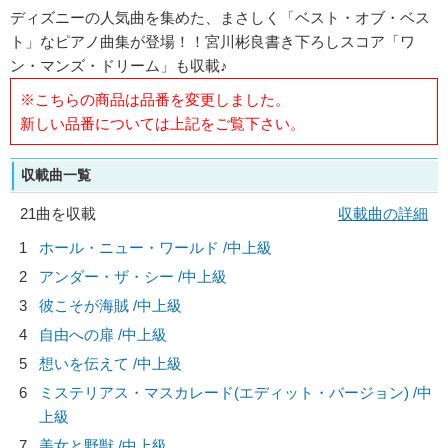
ディズニーの人気曲を集めた、まさしく「ベスト・オブ・ベス
ト」なピアノ曲集が登場！！宮川彬良書き下ろしスコア「ワ
ン・マンズ・ドリーム」も収載♪
※こちらの商品は品番を変更しました。
新しい品番については上記をご覧下さい。
収載曲一覧
21曲を収載
収載曲の詳細
1
ホール・ニュー・ワールド /中上級
2
アンダー・ザ・シー /中上級
3
彼こそが海賊 /中上級
4
自由への扉 /中上級
5
想いを伝えて /中上級
6
ミステリアス・マスカレード(エディット・バージョン) /中
上級
7
美女と野獣 /中上級