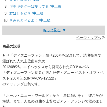
8
ギチギチグーは愛してる /中上級
9
君はともだち /中上級
10
きみもとべるよ！ /中上級
もっと見る
ページトップへ
商品の説明
月刊「ディズニーファン」創刊250号を記念して、読者投票で
選ばれた人気上位曲を集め
2012/09/26にエイベックスから発売されたCDアルバム
「ディズニーファン読者が選んだディズニー ベスト・オブ・ベ
スト 250号記念盤(AVCW-12922)」
のマッチング曲集です。
「ホール・ニュー・ワールド」から「星に願いを」「彼こそが
海賊」まで、人気の21曲を上質なピアノ・アレンジで収めまし
た。