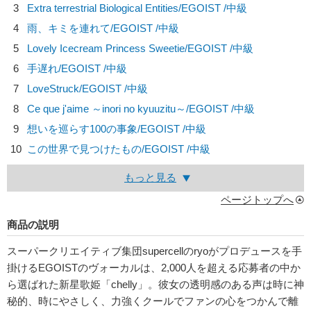
3
Extra terrestrial Biological Entities/
EGOIST
/中級
4
雨、キミを連れて/
EGOIST
/中級
5
Lovely Icecream Princess Sweetie/
EGOIST
/中級
6
手遅れ/
EGOIST
/中級
7
LoveStruck/
EGOIST
/中級
8
Ce que j'aime ～inori no kyuuzitu～/
EGOIST
/中級
9
想いを巡らす100の事象/
EGOIST
/中級
10
この世界で見つけたもの/
EGOIST
/中級
もっと見る
ページトップへ
商品の説明
スーパークリエイティブ集団supercellのryoがプロデュースを手
掛けるEGOISTのヴォーカルは、2,000人を超える応募者の中か
ら選ばれた新星歌姫「chelly」。彼女の透明感のある声は時に神
秘的、時にやさしく、力強くクールでファンの心をつかんで離