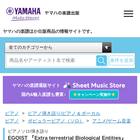
ヤマハの楽譜ほか出版商品の情報サイトです。
条件を追加
ヤマハの楽譜通販サイト
国内&輸入楽譜も豊富♪
★
★
キャンペーン実施中
ピアノ
>
ピアノ弾き語り/ピアノ & ボーカル
ピアノ
>
ポピュラーピアノ（ソロ）
>
アニメ/ゲーム音楽
ピアノソロ/弾き語り
EGOIST 『Extra terrestrial Biological Entities』