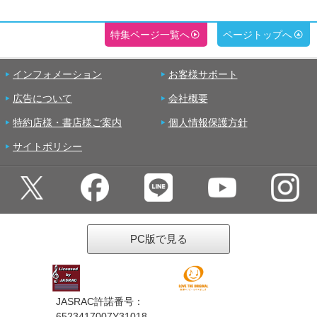
特集ページ一覧へ
ページトップへ
インフォメーション
お客様サポート
広告について
会社概要
特約店様・書店様ご案内
個人情報保護方針
サイトポリシー
PC版で見る
JASRAC許諾番号：
6523417007Y31018