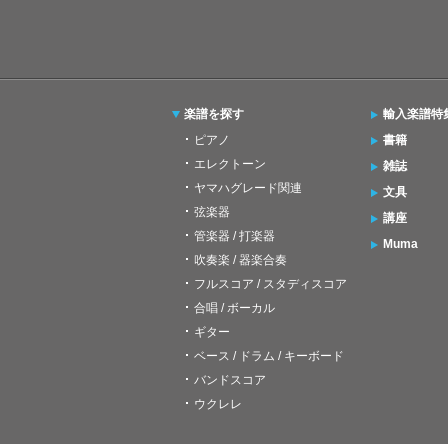
楽譜を探す
輸入楽譜特
ピアノ
書籍
エレクトーン
雑誌
ヤマハグレード関連
文具
弦楽器
講座
管楽器 / 打楽器
Muma
吹奏楽 / 器楽合奏
フルスコア / スタディスコア
合唱 / ボーカル
ギター
ベース / ドラム / キーボード
バンドスコア
ウクレレ