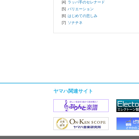
[4]
ラッパ手のセレナード
[5]
バリエーション
[6]
はじめての悲しみ
[7]
ソナチネ
ヤマハ関連サイト