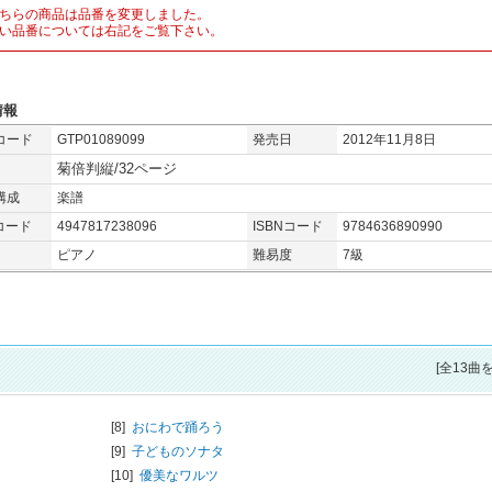
ちらの商品は品番を変更しました。
い品番については右記をご覧下さい。
情報
コード
GTP01089099
発売日
2012年11月8日
菊倍判縦/32ページ
構成
楽譜
コード
4947817238096
ISBNコード
9784636890990
ピアノ
難易度
7級
[全13曲
[8]
おにわで踊ろう
[9]
子どものソナタ
[10]
優美なワルツ