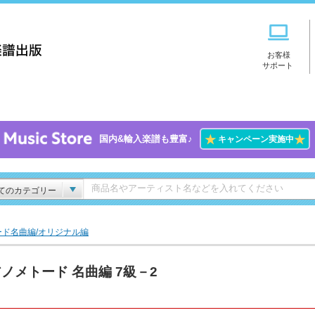
お客様
サポート
★
★
国内&輸入楽譜も豊富♪
キャンペーン実施中
てのカテゴリー
ド名曲編/オリジナル編
ノメトード 名曲編 7級－2