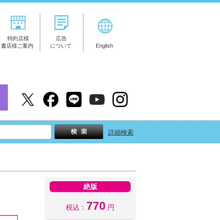
特約店様
広告
書店様ご案内
について
English
詳細検索
絶版
770
税込：
円