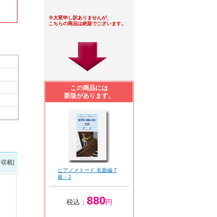
※大変申し訳ありませんが、
こちらの商品は絶版でございます。
この商品には
新版があります。
を収載]
ピアノメトード 名曲編 7
級－2
880
税込：
円