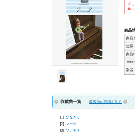
※こ
新し
商品
商品
仕様
商品
JAN
楽器
収載曲一覧
収載曲の詳細を見る
[1]
ひなぎく
[2]
マーチ
[3]
ソナチネ