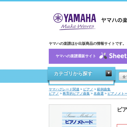
ヤマハの楽譜ほか出版商品の情報サイトです。
ヤマハの楽譜通販サイト
カテゴリから探す
全
ヤマハグレード関連
>
ピアノ
>
範例曲集
ピアノ
>
教育的ピアノ曲集
>
名曲選
>
ピアノメトー
ピア